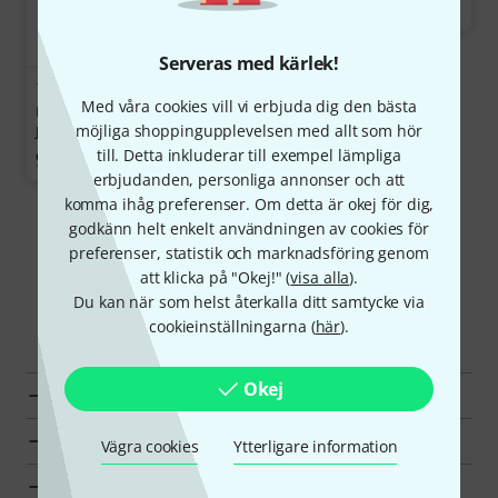
1 550 kr
Serveras med kärlek!
384
Med våra cookies vill vi erbjuda dig den bästa
Harley Benton HB-15GXD
möjliga shoppingupplevelsen med allt som hör
JamBox
till. Detta inkluderar till exempel lämpliga
998 kr
erbjudanden, personliga annonser och att
komma ihåg preferenser. Om detta är okej för dig,
Visa mer
godkänn helt enkelt användningen av cookies för
preferenser, statistik och marknadsföring genom
att klicka på "Okej!" (
visa alla
).
Du kan när som helst återkalla ditt samtycke via
Upptäck mer
cookieinställningarna (
här
).
Okej
Alla Mikrofoner för toms
Toppsäljare
Vägra cookies
Ytterligare information
Hot Deals