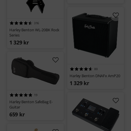
316
Harley Benton WL-20BK Rock
Series
1 329 kr
80
Harley Benton DNAFx AmP20
1 329 kr
19
Harley Benton SafeBag E-
Guitar
659 kr