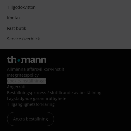
Tillgodokvitton
Kontakt
Fast butik
Service överblick
Allmänna affärsvillkor
/
Finstilt
Integritetspolicy
Cookie-inställningar
Ångerrätt
Beställningsprocess / slutförande av beställning
Lagstadgade garantirättigheter
Tillgänglighetsförklaring
Ångra beställning