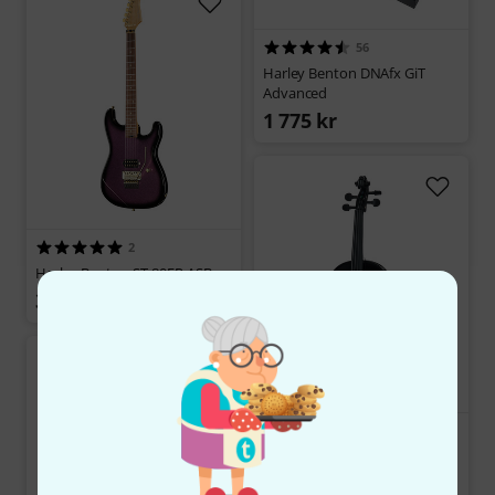
56
Harley Benton DNAfx GiT
Advanced
1 775 kr
2
Harley Benton ST-80FR ASB
3 333 kr
3
Harley Benton HBV 800HBK
Acoustic-Electric