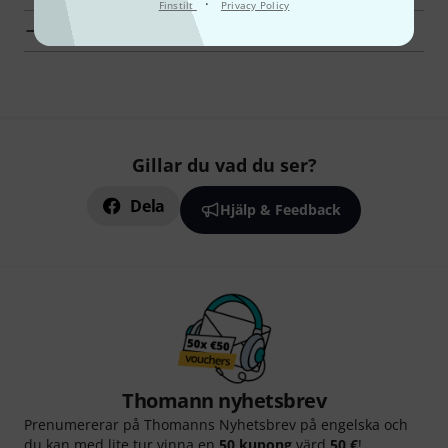
·
Finstilt
Privacy Policy
Fynd
Gillar du vad du ser?
Dela
Hjälp & Feedback
Thomann nyhetsbrev
Prenumererar på Thomanns Nyhetsbrev på engelska och
du kan med lite tur vinna en
50 kupong
värd
50 €
!