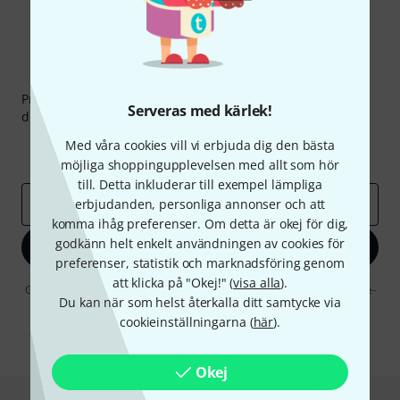
Thomann nyhetsbrev
Prenumererar på Thomanns Nyhetsbrev på engelska och
Serveras med kärlek!
du kan med lite tur vinna en
50 kupong
värd
50 €
!
Inspirerande inlägg
Erbjudanden
Med våra cookies vill vi erbjuda dig den bästa
Thomann Insikter
möjliga shoppingupplevelsen med allt som hör
till. Detta inkluderar till exempel lämpliga
erbjudanden, personliga annonser och att
E-postadress
*
komma ihåg preferenser. Om detta är okej för dig,
godkänn helt enkelt användningen av cookies för
Registrera dig nu
preferenser, statistik och marknadsföring genom
att klicka på "Okej!" (
visa alla
).
Genom att klicka på "Registrera dig nu" samtycker jag till att ta emot e-
Du kan när som helst återkalla ditt samtycke via
postreklam. Avregistrering är möjlig när som helst. Du finner mer
information om nyhetsbrevet i vår
sekretesspolicy
.
cookieinställningarna (
här
).
* Nödvändig
Okej