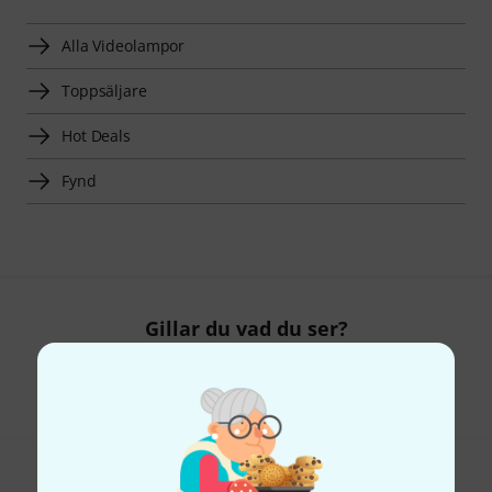
Alla Videolampor
Toppsäljare
Hot Deals
Fynd
Gillar du vad du ser?
Dela
Hjälp & Feedback