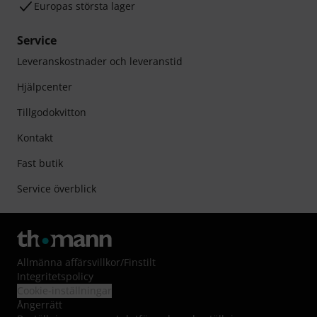
Europas största lager
Service
Leveranskostnader och leveranstid
Hjälpcenter
Tillgodokvitton
Kontakt
Fast butik
Service överblick
Allmänna affärsvillkor
/
Finstilt
Integritetspolicy
Cookie-inställningar
Ångerrätt