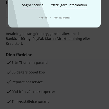
Handla och betala säkert
Vägra cookies
Ytterligare information
·
Finstilt
Privacy Policy
Betalningen kan göras tryggt och säkert med
Banköverföring, PayPal,
Klarna Direktbetalning
eller
Kreditkort.
Dina fördelar
3-år Thomann-garanti
30 dagars öppet köp
Reparationsservice
Råd från våra sak-experter
Tillfredställelse-garanti