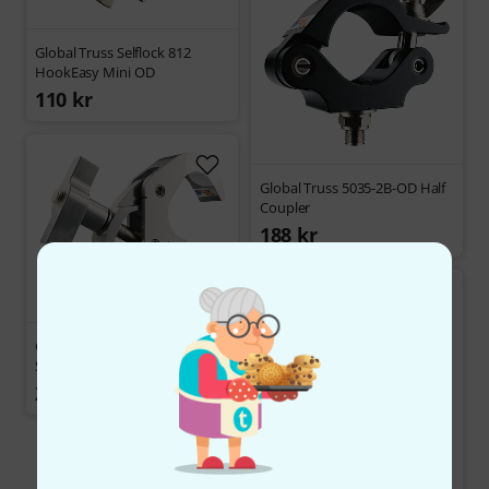
Global Truss Selflock 812
HookEasy Mini OD
110 kr
Global Truss 5035-2B-OD Half
Coupler
188 kr
Global Truss 5073-1-OD
Selflock Hook Easy
266 kr