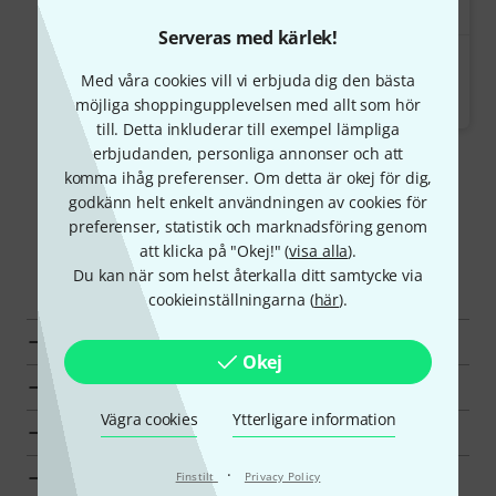
Serveras med kärlek!
Global Truss F14TA-OD Half
Coupler
Med våra cookies vill vi erbjuda dig den bästa
61 kr
möjliga shoppingupplevelsen med allt som hör
till. Detta inkluderar till exempel lämpliga
erbjudanden, personliga annonser och att
Visa mer
komma ihåg preferenser. Om detta är okej för dig,
godkänn helt enkelt användningen av cookies för
preferenser, statistik och marknadsföring genom
att klicka på "Okej!" (
visa alla
).
Upptäck mer
Du kan när som helst återkalla ditt samtycke via
cookieinställningarna (
här
).
Alla Noter och medier
Okej
Toppsäljare
Vägra cookies
Ytterligare information
Hot Deals
·
Fynd
Finstilt
Privacy Policy