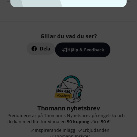
Gillar du vad du ser?
Dela
Hjälp & Feedback
Thomann nyhetsbrev
Prenumererar på Thomanns Nyhetsbrev på engelska och
du kan med lite tur vinna en
50 kupong
värd
50 €
!
Inspirerande inlägg
Erbjudanden
Thomann Insikter