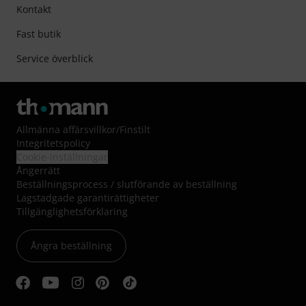
Kontakt
Fast butik
Service överblick
Allmänna affärsvillkor
/
Finstilt
Integritetspolicy
Cookie-inställningar
Ångerrätt
Beställningsprocess / slutförande av beställning
Lagstadgade garantirättigheter
Tillgänglighetsförklaring
Ångra beställning