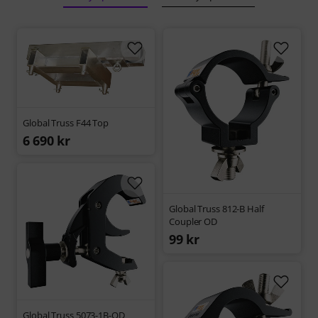
Global Truss F44 Top
6 690 kr
Global Truss 812-B Half
Coupler OD
99 kr
Global Truss 5073-1B-OD