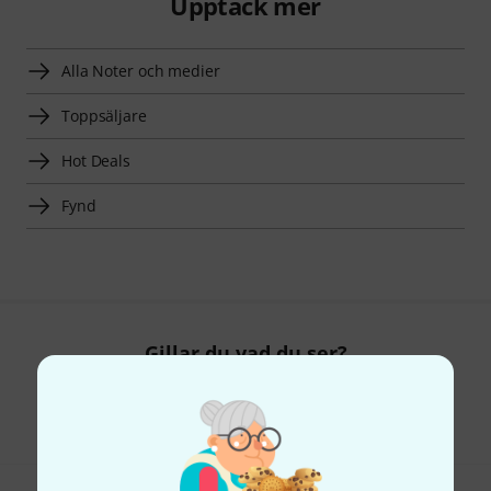
Upptäck mer
Alla Noter och medier
Toppsäljare
Hot Deals
Fynd
Gillar du vad du ser?
Dela
Hjälp & Feedback