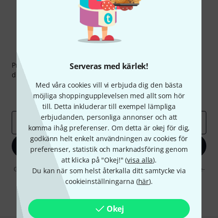
Thomann nyhetsbrev
Prenumererar på Thomanns Nyhetsbrev på engelska och
Serveras med kärlek!
du kan med lite tur vinna en
50 kupong
värd
50 €
!
Med våra cookies vill vi erbjuda dig den bästa
Inspirerande inlägg
Erbjudanden
möjliga shoppingupplevelsen med allt som hör
Thomann Insikter
till. Detta inkluderar till exempel lämpliga
erbjudanden, personliga annonser och att
E-postadress
*
komma ihåg preferenser. Om detta är okej för dig,
godkänn helt enkelt användningen av cookies för
Registrera dig nu
preferenser, statistik och marknadsföring genom
att klicka på "Okej!" (
visa alla
).
Genom att klicka på "Registrera dig nu" samtycker jag till att ta emot e-
Du kan när som helst återkalla ditt samtycke via
postreklam. Avregistrering är möjlig när som helst. Du finner mer
cookieinställningarna (
här
).
information om nyhetsbrevet i vår
sekretesspolicy
.
* Nödvändig
Okej