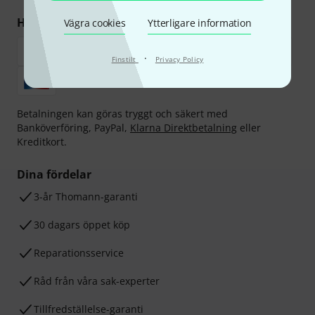
Handla och betala säkert
Vägra cookies
Ytterligare information
·
Finstilt
Privacy Policy
Betalningen kan göras tryggt och säkert med
Banköverföring, PayPal,
Klarna Direktbetalning
eller
Kreditkort.
Dina fördelar
3-år Thomann-garanti
30 dagars öppet köp
Reparationsservice
Råd från våra sak-experter
Tillfredställelse-garanti