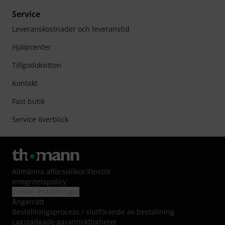
Service
Leveranskostnader och leveranstid
Hjälpcenter
Tillgodokvitton
Kontakt
Fast butik
Service överblick
Allmänna affärsvillkor
/
Finstilt
Integritetspolicy
Cookie-inställningar
Ångerrätt
Beställningsprocess / slutförande av beställning
Lagstadgade garantirättigheter