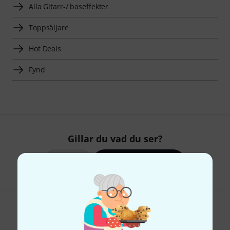
Alla Gitarr-/ baseffekter
Toppsäljare
Hot Deals
Fynd
Gillar du vad du ser?
Dela
Hjälp & Feedback