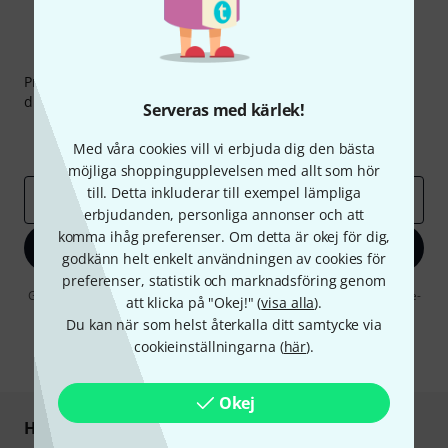
Thomann nyhetsbrev
Prenumererar på Thomanns Nyhetsbrev på engelska och
du kan med lite tur vinna en
50 kupong
värd
50 €
!
Serveras med kärlek!
Inspirerande inlägg
Erbjudanden
Med våra cookies vill vi erbjuda dig den bästa
Thomann Insikter
möjliga shoppingupplevelsen med allt som hör
till. Detta inkluderar till exempel lämpliga
E-postadress
*
erbjudanden, personliga annonser och att
komma ihåg preferenser. Om detta är okej för dig,
Registrera dig nu
godkänn helt enkelt användningen av cookies för
preferenser, statistik och marknadsföring genom
Genom att klicka på "Registrera dig nu" samtycker jag till att ta emot e-
att klicka på "Okej!" (
visa alla
).
postreklam. Avregistrering är möjlig när som helst. Du finner mer
Du kan när som helst återkalla ditt samtycke via
information om nyhetsbrevet i vår
sekretesspolicy
.
cookieinställningarna (
här
).
* Nödvändig
Okej
Handla och betala säkert