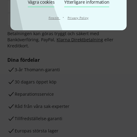
Vägra cookies
Ytterligare information
·
Finstilt
Privacy Policy
Betalningen kan göras tryggt och säkert med
Banköverföring, PayPal,
Klarna Direktbetalning
eller
Kreditkort.
Dina fördelar
3-år Thomann-garanti
30 dagars öppet köp
Reparationsservice
Råd från våra sak-experter
Tillfredställelse-garanti
Europas största lager