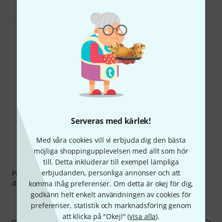
Gillar du vad du ser?
Dela
Hjälp & Feedback
Serveras med kärlek!
Med våra cookies vill vi erbjuda dig den bästa
möjliga shoppingupplevelsen med allt som hör
Thomann nyhetsbrev
till. Detta inkluderar till exempel lämpliga
erbjudanden, personliga annonser och att
Prenumererar på Thomanns Nyhetsbrev på engelska och
du kan med lite tur vinna en
50 kupong
värd
50 €
!
komma ihåg preferenser. Om detta är okej för dig,
godkänn helt enkelt användningen av cookies för
Inspirerande inlägg
Erbjudanden
preferenser, statistik och marknadsföring genom
Thomann Insikter
att klicka på "Okej!" (
visa alla
).