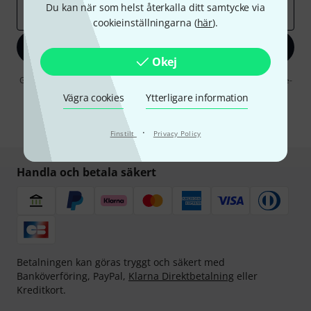
Du kan när som helst återkalla ditt samtycke via
E-postadress
*
cookieinställningarna (
här
).
Registrera dig nu
Okej
Genom att klicka på "Registrera dig nu" samtycker jag till att ta emot e-
postreklam. Avregistrering är möjlig när som helst. Du finner mer
Vägra cookies
Ytterligare information
information om nyhetsbrevet i vår
sekretesspolicy
.
* Nödvändig
·
Finstilt
Privacy Policy
Handla och betala säkert
Betalningen kan göras tryggt och säkert med
Banköverföring, PayPal,
Klarna Direktbetalning
eller
Kreditkort.