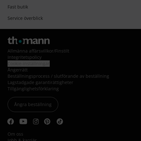
Fast butik
Service överblick
Allmänna affärsvillkor
/
Finstilt
Integritetspolicy
Cookie-inställningar
Ångerrätt
Beställningsprocess / slutförande av beställning
Lagstadgade garantirättigheter
Tillgänglighetsförklaring
Ångra beställning
Om oss
Jobb & karriär