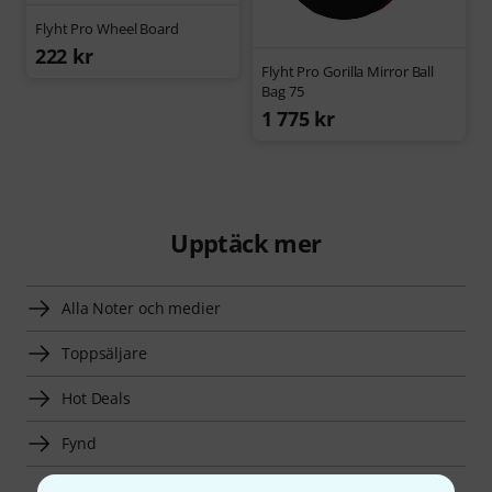
Flyht Pro Wheel Board
222 kr
Flyht Pro Gorilla Mirror Ball
Bag 75
1 775 kr
Upptäck mer
Alla Noter och medier
Toppsäljare
Hot Deals
Fynd