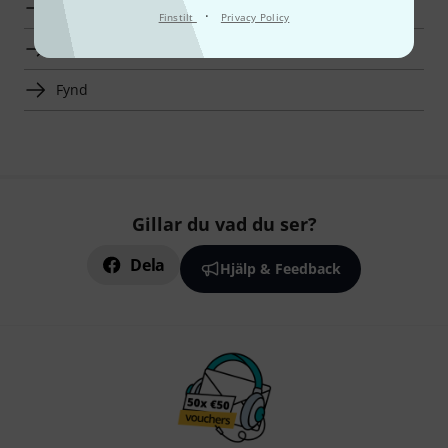
Toppsäljare
·
Finstilt
Privacy Policy
Hot Deals
Fynd
Gillar du vad du ser?
Dela
Hjälp & Feedback