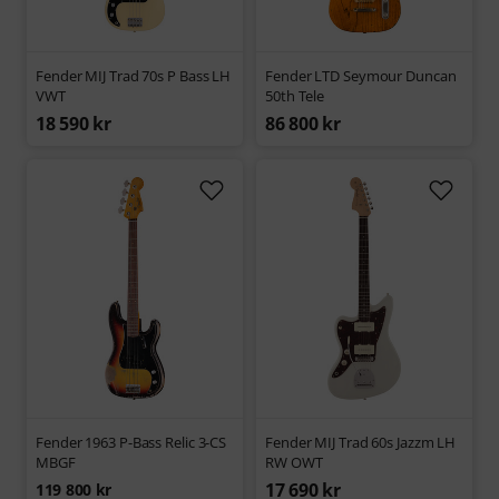
Fender MIJ Trad 70s P Bass LH
Fender LTD Seymour Duncan
VWT
50th Tele
18 590 kr
86 800 kr
Fender 1963 P-Bass Relic 3-CS
Fender MIJ Trad 60s Jazzm LH
MBGF
RW OWT
17 690 kr
119 800 kr