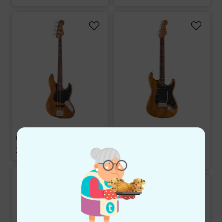
Fender LTD AM Ultra Jazz Bass
Fender LTD Am Ultra Strat
NAT HSS
34 790 kr
34 190 kr