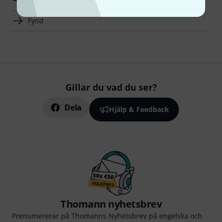
Hot Deals
Fynd
Gillar du vad du ser?
Dela
Hjälp & Feedback
Thomann nyhetsbrev
Prenumererar på Thomanns Nyhetsbrev på engelska och