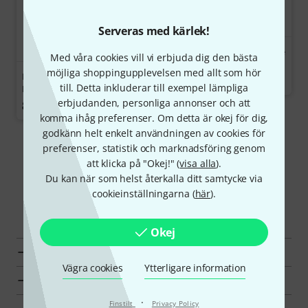
Serveras med kärlek!
ESP HORIZON II FM Dark Lime
Med våra cookies vill vi erbjuda dig den bästa
Burst
möjliga shoppingupplevelsen med allt som hör
ESP Horizon FR CTM BM
78 300 kr
till. Detta inkluderar till exempel lämpliga
Reptile Red
erbjudanden, personliga annonser och att
89 500 kr
komma ihåg preferenser. Om detta är okej för dig,
godkänn helt enkelt användningen av cookies för
Visa mer
preferenser, statistik och marknadsföring genom
att klicka på "Okej!" (
visa alla
).
Du kan när som helst återkalla ditt samtycke via
cookieinställningarna (
här
).
Upptäck mer
Okej
Alla kategorier
Vägra cookies
Ytterligare information
Toppsäljare
·
Finstilt
Privacy Policy