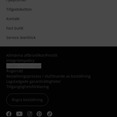
Tillgodokvitton
Kontakt
Fast butik
Service överblick
Allmänna affärsvillkor
/
Finstilt
Integritetspolicy
Cookie-inställningar
Ångerrätt
Beställningsprocess / slutförande av beställning
Lagstadgade garantirättigheter
Tillgänglighetsförklaring
Ångra beställning