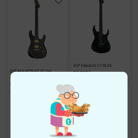
ESP Edwards CY BLKS
ESP M-II NTB NT SC GH
26 290 kr
Adamantium
59 300 kr