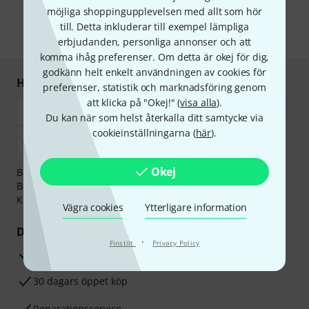
postreklam. Avregistrering är möjlig när som helst. Du finner mer
möjliga shoppingupplevelsen med allt som hör
information om nyhetsbrevet i vår
sekretesspolicy
.
till. Detta inkluderar till exempel lämpliga
* Nödvändig
erbjudanden, personliga annonser och att
komma ihåg preferenser. Om detta är okej för dig,
godkänn helt enkelt användningen av cookies för
Handla och betala säkert
preferenser, statistik och marknadsföring genom
att klicka på "Okej!" (
visa alla
).
Du kan när som helst återkalla ditt samtycke via
cookieinställningarna (
här
).
Okej
Betalningen kan göras tryggt och säkert med
Banköverföring, PayPal,
Klarna Direktbetalning
eller
Kreditkort.
Vägra cookies
Ytterligare information
Dina fördelar
·
Finstilt
Privacy Policy
3-år Thomann-garanti
30 dagars öppet köp
Reparationsservice