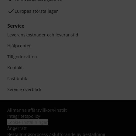
Europas största lager
Service
Leveranskostnader och leveranstid
Hjälpcenter
Tillgodokvitton
Kontakt
Fast butik
Service överblick
Allmänna affärsvillkor
/
Finstilt
Integritetspolicy
Cookie-inställningar
Ångerrätt
Beställningsprocess / slutförande av beställning