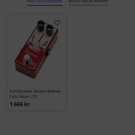
Alla nya produkter
Bästa nya produkter
EarthQuaker Devices Bellows
Fuzz Driver LTD.
1 666 kr