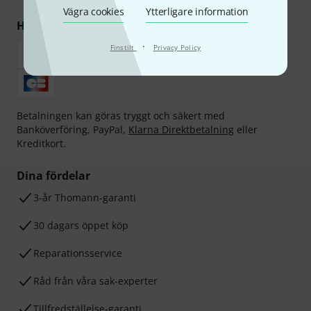
Vägra cookies
Ytterligare information
Handla och betala säkert
·
Finstilt
Privacy Policy
Betalningen kan göras tryggt och säkert med
Banköverföring, PayPal,
Klarna Direktbetalning
eller
Kreditkort.
Dina fördelar
3-år Thomann-garanti
30 dagars öppet köp
Reparationsservice
Råd från våra sak-experter
Tillfredställelse-garanti