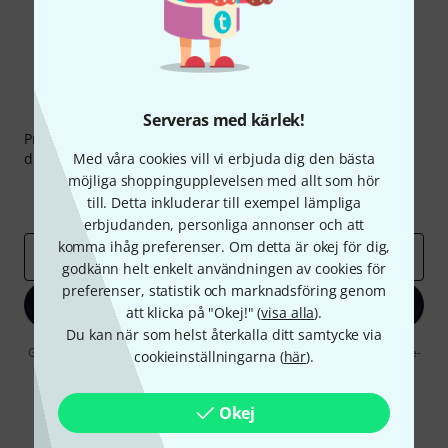
Thomann nyhetsbrev
Serveras med kärlek!
Prenumererar på Thomanns Nyhetsbrev på engelska och
du kan med lite tur vinna en
Med våra cookies vill vi erbjuda dig den bästa
50 kupong
värd
50 €
!
möjliga shoppingupplevelsen med allt som hör
Inspirerande inlägg
Erbjudanden
till. Detta inkluderar till exempel lämpliga
Thomann Insikter
erbjudanden, personliga annonser och att
komma ihåg preferenser. Om detta är okej för dig,
E-postadress
*
godkänn helt enkelt användningen av cookies för
preferenser, statistik och marknadsföring genom
Registrera dig nu
att klicka på "Okej!" (
visa alla
).
Du kan när som helst återkalla ditt samtycke via
Genom att klicka på "Registrera dig nu" samtycker jag till att ta emot e-
cookieinställningarna (
här
).
postreklam. Avregistrering är möjlig när som helst. Du finner mer
information om nyhetsbrevet i vår
sekretesspolicy
.
Okej
* Nödvändig