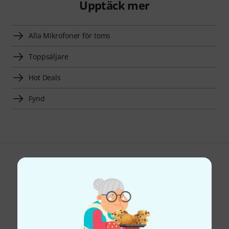
Upptäck mer
Alla Mikrofoner för toms
Toppsäljare
Hot Deals
Fynd
Gillar du vad du ser?
Dela
Hjälp & Feedback