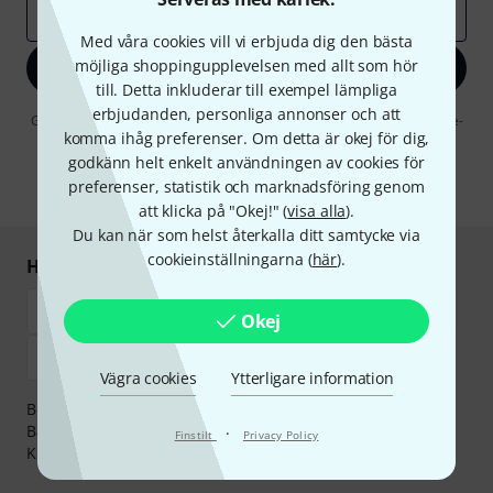
E-postadress
*
Med våra cookies vill vi erbjuda dig den bästa
möjliga shoppingupplevelsen med allt som hör
Registrera dig nu
till. Detta inkluderar till exempel lämpliga
erbjudanden, personliga annonser och att
Genom att klicka på "Registrera dig nu" samtycker jag till att ta emot e-
komma ihåg preferenser. Om detta är okej för dig,
postreklam. Avregistrering är möjlig när som helst. Du finner mer
information om nyhetsbrevet i vår
sekretesspolicy
.
godkänn helt enkelt användningen av cookies för
preferenser, statistik och marknadsföring genom
* Nödvändig
att klicka på "Okej!" (
visa alla
).
Du kan när som helst återkalla ditt samtycke via
cookieinställningarna (
här
).
Handla och betala säkert
Okej
Vägra cookies
Ytterligare information
Betalningen kan göras tryggt och säkert med
Banköverföring, PayPal,
Klarna Direktbetalning
eller
·
Finstilt
Privacy Policy
Kreditkort.