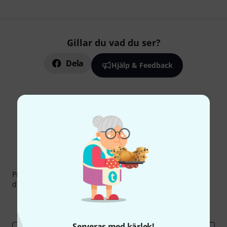
Gillar du vad du ser?
Dela
Hjälp & Feedback
Thomann nyhetsbrev
Prenumererar på Thomanns Nyhetsbrev på engelska och
du kan med lite tur vinna en
50 kupong
värd
50 €
!
Inspirerande inlägg
Erbjudanden
Thomann Insikter
Serveras med kärlek!