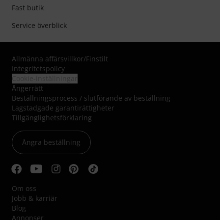
Fast butik
Service överblick
Allmänna affärsvillkor
/
Finstilt
Integritetspolicy
Cookie-inställningar
Ångerrätt
Beställningsprocess / slutförande av beställning
Lagstadgade garantirättigheter
Tillgänglighetsförklaring
Ångra beställning
Om oss
Jobb & karriär
Blog
Annonser