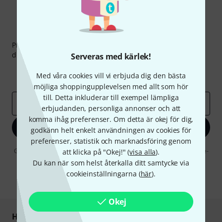
Thomann nyhetsbrev
Prenumererar på Thomanns Nyhetsbrev på engelska och
du kan med lite tur vinna en
50 kupong
värd
50 €
!
Serveras med kärlek!
Inspirerande inlägg
Erbjudanden
Med våra cookies vill vi erbjuda dig den bästa
Thomann Insikter
möjliga shoppingupplevelsen med allt som hör
till. Detta inkluderar till exempel lämpliga
E-postadress
*
erbjudanden, personliga annonser och att
komma ihåg preferenser. Om detta är okej för dig,
Registrera dig nu
godkänn helt enkelt användningen av cookies för
preferenser, statistik och marknadsföring genom
Genom att klicka på "Registrera dig nu" samtycker jag till att ta emot e-
att klicka på "Okej!" (
visa alla
).
postreklam. Avregistrering är möjlig när som helst. Du finner mer
Du kan när som helst återkalla ditt samtycke via
information om nyhetsbrevet i vår
sekretesspolicy
.
cookieinställningarna (
här
).
* Nödvändig
Okej
Handla och betala säkert