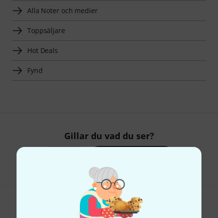
Alla Noter och medier
Toppsäljare
Hot Deals
Fynd
Gillar du vad du ser?
Dela
Hjälp & Feedback