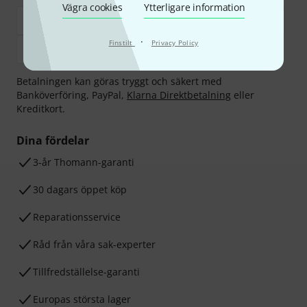
Vägra cookies
Ytterligare information
·
Finstilt
Privacy Policy
Betalningen kan göras tryggt och säkert med
Banköverföring, PayPal,
Klarna Direktbetalning
eller
Kreditkort.
Dina fördelar
3-år Thomann-garanti
30 dagars öppet köp
Reparationsservice
Råd från våra sak-experter
Tillfredställelse-garanti
Europas största lager