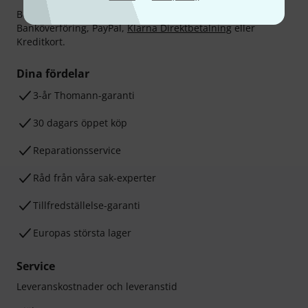
Betalningen kan göras tryggt och säkert med
Banköverföring, PayPal,
Klarna Direktbetalning
eller
Kreditkort.
Dina fördelar
3-år Thomann-garanti
30 dagars öppet köp
Reparationsservice
Råd från våra sak-experter
Tillfredställelse-garanti
Europas största lager
Service
Leveranskostnader och leveranstid