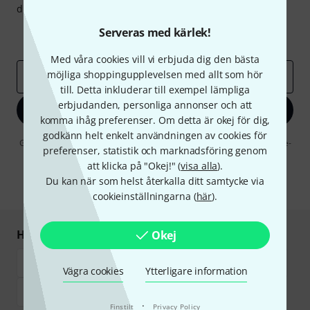
du kan med lite tur vinna en
50 kupong
värd
50 €
!
Inspirerande inlägg
Erbjudanden
Serveras med kärlek!
Thomann Insikter
Med våra cookies vill vi erbjuda dig den bästa
möjliga shoppingupplevelsen med allt som hör
E-postadress
*
till. Detta inkluderar till exempel lämpliga
erbjudanden, personliga annonser och att
Registrera dig nu
komma ihåg preferenser. Om detta är okej för dig,
godkänn helt enkelt användningen av cookies för
Genom att klicka på "Registrera dig nu" samtycker jag till att ta emot e-
preferenser, statistik och marknadsföring genom
postreklam. Avregistrering är möjlig när som helst. Du finner mer
att klicka på "Okej!" (
visa alla
).
information om nyhetsbrevet i vår
sekretesspolicy
.
Du kan när som helst återkalla ditt samtycke via
* Nödvändig
cookieinställningarna (
här
).
Handla och betala säkert
Okej
Vägra cookies
Ytterligare information
·
Finstilt
Privacy Policy