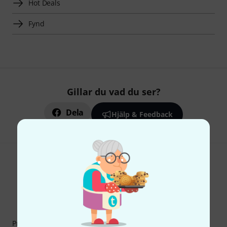
Hot Deals
Fynd
Gillar du vad du ser?
Dela
Hjälp & Feedback
Thomann nyhetsbrev
Prenumererar på Thomanns Nyhetsbrev på engelska och