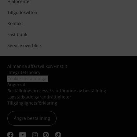
Hjälpcenter
Tillgodokvitton
Kontakt
Fast butik
Service överblick
Allmänna affärsvillkor
/
Finstilt
Integritetspolicy
Cookie-inställningar
Ångerrätt
Beställningsprocess / slutförande av beställning
Lagstadgade garantirättigheter
Tillgänglighetsförklaring
Ångra beställning