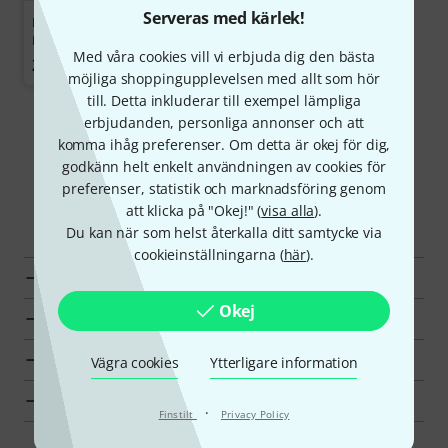
Serveras med kärlek!
Dixon 20" Artisan Walnut
Map. Set RF
Med våra cookies vill vi erbjuda dig den bästa
22 890 kr
möjliga shoppingupplevelsen med allt som hör
till. Detta inkluderar till exempel lämpliga
erbjudanden, personliga annonser och att
Visa mer
komma ihåg preferenser. Om detta är okej för dig,
godkänn helt enkelt användningen av cookies för
preferenser, statistik och marknadsföring genom
att klicka på "Okej!" (
visa alla
).
Upptäck mer
Du kan när som helst återkalla ditt samtycke via
cookieinställningarna (
här
).
Alla Mikrofoner för toms
Okej
Toppsäljare
Hot Deals
Vägra cookies
Ytterligare information
Fynd
·
Finstilt
Privacy Policy