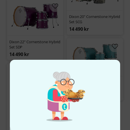
Dixon 20" Cornerstone Hybrid
Set SCG
14 490 kr
Dixon 22" Cornerstone Hybrid
Set SDP
14 490 kr
Dixon 22" Cornerstone Hybrid
Set QB
14 490 kr