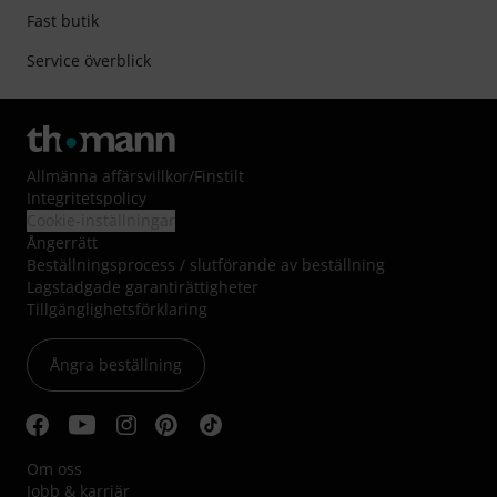
Fast butik
Service överblick
Allmänna affärsvillkor
/
Finstilt
Integritetspolicy
Cookie-inställningar
Ångerrätt
Beställningsprocess / slutförande av beställning
Lagstadgade garantirättigheter
Tillgänglighetsförklaring
Ångra beställning
Om oss
Jobb & karriär