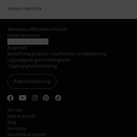
Service överblick
Allmänna affärsvillkor
/
Finstilt
Integritetspolicy
Cookie-inställningar
Ångerrätt
Beställningsprocess / slutförande av beställning
Lagstadgade garantirättigheter
Tillgänglighetsförklaring
Ångra beställning
Om oss
Jobb & karriär
Blog
Annonser
Visselblåsarsystem