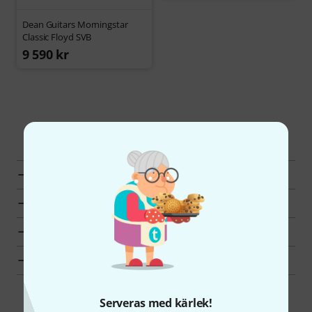
Dean Guitars Morningstar
Classic Floyd SVB
9 590 kr
Upptäck mer
Alla kategorier
Toppsäljare
Hot Deals
Fynd
Serveras med kärlek!