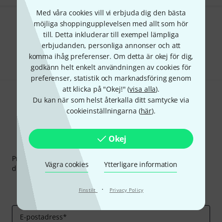
Med våra cookies vill vi erbjuda dig den bästa
möjliga shoppingupplevelsen med allt som hör
Gillar du vad du ser?
till. Detta inkluderar till exempel lämpliga
erbjudanden, personliga annonser och att
Dela
Hjälp & Feedback
komma ihåg preferenser. Om detta är okej för dig,
godkänn helt enkelt användningen av cookies för
preferenser, statistik och marknadsföring genom
att klicka på "Okej!" (
visa alla
).
Du kan när som helst återkalla ditt samtycke via
cookieinställningarna (
här
).
Okej
Thomann nyhetsbrev
Prenumererar på Thomanns Nyhetsbrev på engelska och
Vägra cookies
Ytterligare information
du kan med lite tur vinna en
50 kupong
värd
50 €
!
Inspirerande inlägg
Erbjudanden
·
Finstilt
Privacy Policy
Thomann Insikter
E-postadress
*