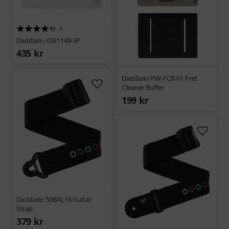
6
Daddario XSE1149-3P
435 kr
Daddario PW-FCB-01 Fret
Cleaner Buffer
199 kr
Daddario 50BAL16 Guitar
Strap
379 kr