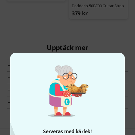
Daddario 50BE00 Guitar Strap
379 kr
Upptäck mer
Alla Noter och medier
Toppsäljare
Hot Deals
Fynd
Serveras med kärlek!