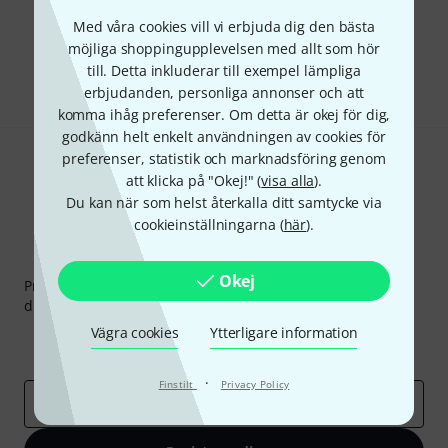
Gillar du vad du ser?
Med våra cookies vill vi erbjuda dig den bästa
möjliga shoppingupplevelsen med allt som hör
Dela
till. Detta inkluderar till exempel lämpliga
Hjälp & Feedback
erbjudanden, personliga annonser och att
komma ihåg preferenser. Om detta är okej för dig,
godkänn helt enkelt användningen av cookies för
preferenser, statistik och marknadsföring genom
att klicka på "Okej!" (
visa alla
).
Du kan när som helst återkalla ditt samtycke via
cookieinställningarna (
här
).
Thomann nyhetsbrev
Okej
Prenumererar på Thomanns Nyhetsbrev på engelska och
du kan med lite tur vinna en
50 kupong
värd
50 €
!
Vägra cookies
Ytterligare information
Inspirerande inlägg
Erbjudanden
Thomann Insikter
·
Finstilt
Privacy Policy
E-postadress
*