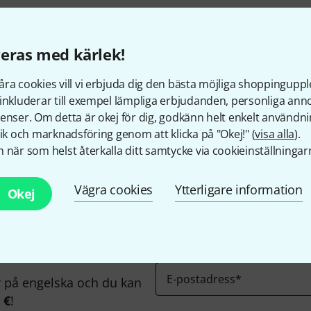
eras med kärlek!
ra cookies vill vi erbjuda dig den bästa möjliga shoppingupple
inkluderar till exempel lämpliga erbjudanden, personliga an
Gillar du vad du ser?
enser. Om detta är okej för dig, godkänn helt enkelt användni
tik och marknadsföring genom att klicka på "Okej!" (
visa alla
).
 när som helst återkalla ditt samtycke via cookieinställningar
Dela
Hjälp & Feedback
Vägra cookies
Ytterligare information
Okej
E-postadress
*
på engelska och du kan
 €
!