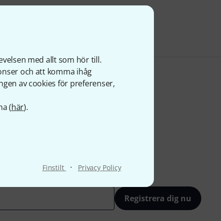
velsen med allt som hör till.
nonser och att komma ihåg
ngen av cookies för preferenser,
na (
här
).
·
Finstilt
Privacy Policy
Registrera dig nu