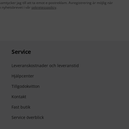
amtycker jag till att ta emot e-postreklam. Avregistrering är möjlig när
 nyhetsbrevet i vår
sekretesspolicy
.
Service
Leveranskostnader och leveranstid
Hjälpcenter
Tillgodokvitton
Kontakt
Fast butik
Service överblick