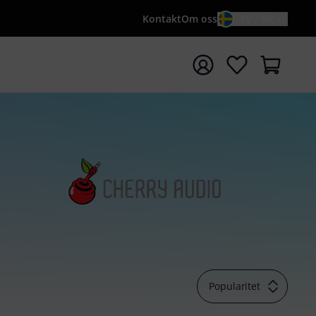
Kontakt
Om oss
SV / KR
a sökningen med söktermen {searchTerm}
Popularitet