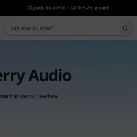
gratis frakt från 1 600 kr
3-års garanti
Börj
erry Audio
kter
från denna tillverkare.