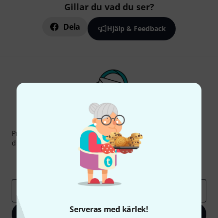
Gillar du vad du ser?
Dela
Hjälp & Feedback
Thomann nyhetsbrev
Prenumererar på Thomanns Nyhetsbrev på engelska och
du kan med lite tur vinna en
50 kupong
värd
50 €
!
Inspirerande inlägg
Erbjudanden
Thomann Insikter
E-postadress
*
Serveras med kärlek!
Registrera dig nu