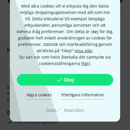
Med våra cookies vill vi erbjuda dig den bästa
Genom att klicka på "Registrera dig nu" samtycker jag till att ta emot e-
möjliga shoppingupplevelsen med allt som hör
postreklam. Avregistrering är möjlig när som helst. Du finner mer
till. Detta inkluderar till exempel lämpliga
information om nyhetsbrevet i vår
sekretesspolicy
.
erbjudanden, personliga annonser och att
* Nödvändig
komma ihåg preferenser. Om detta är okej för dig,
godkänn helt enkelt användningen av cookies för
preferenser, statistik och marknadsföring genom
Handla och betala säkert
att klicka på "Okej!" (
visa alla
).
Du kan när som helst återkalla ditt samtycke via
cookieinställningarna (
här
).
Okej
Betalningen kan göras tryggt och säkert med
Banköverföring, PayPal,
Klarna Direktbetalning
eller
Vägra cookies
Ytterligare information
Kreditkort.
·
Finstilt
Privacy Policy
Dina fördelar
3-år Thomann-garanti