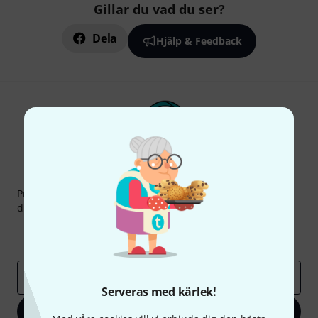
Gillar du vad du ser?
Dela
Hjälp & Feedback
Thomann nyhetsbrev
Prenumererar på Thomanns Nyhetsbrev på engelska och
du kan med lite tur vinna en
50 kupong
värd
50 €
!
Inspirerande inlägg
Erbjudanden
Thomann Insikter
E-postadress
*
Serveras med kärlek!
Registrera dig nu