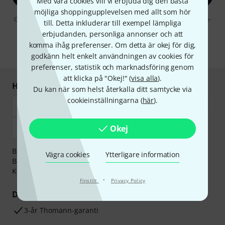
Med våra cookies vill vi erbjuda dig den bästa
möjliga shoppingupplevelsen med allt som hör
Genom att klicka på "Registrera dig nu" samtycker jag till att ta emot e-
till. Detta inkluderar till exempel lämpliga
postreklam. Avregistrering är möjlig när som helst. Du finner mer
erbjudanden, personliga annonser och att
information om nyhetsbrevet i vår
sekretesspolicy
.
komma ihåg preferenser. Om detta är okej för dig,
* Nödvändig
godkänn helt enkelt användningen av cookies för
preferenser, statistik och marknadsföring genom
att klicka på "Okej!" (
visa alla
).
Handla och betala säkert
Du kan när som helst återkalla ditt samtycke via
cookieinställningarna (
här
).
Okej
Betalningen kan göras tryggt och säkert med
Vägra cookies
Ytterligare information
Banköverföring, PayPal,
Klarna Direktbetalning
eller
Kreditkort.
·
Finstilt
Privacy Policy
Dina fördelar
3-år Thomann-garanti