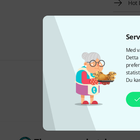
Hot 
Fyn
Serv
Med vå
Detta 
prefer
statis
Du kan