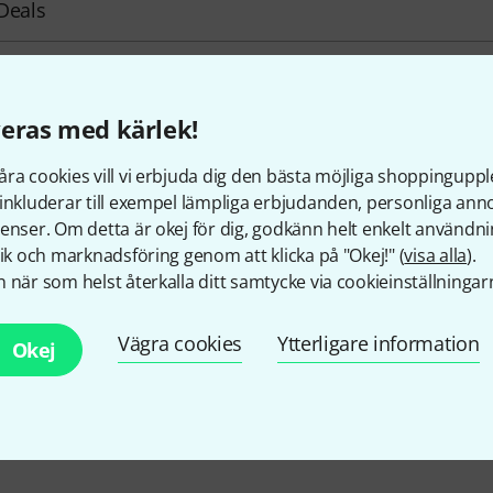
Deals
d
eras med kärlek!
ra cookies vill vi erbjuda dig den bästa möjliga shoppingupple
inkluderar till exempel lämpliga erbjudanden, personliga an
enser. Om detta är okej för dig, godkänn helt enkelt användni
tik och marknadsföring genom att klicka på "Okej!" (
visa alla
).
Gillar du vad du ser?
 när som helst återkalla ditt samtycke via cookieinställningar
Dela
Hjälp & Feedback
Vägra cookies
Ytterligare information
Okej