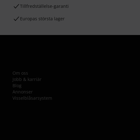
Tillfredställelse-garanti
Europas största lager
Om oss
Jobb & karriär
Blog
Annonser
Visselblåsarsystem