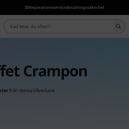
Reparationsservice
Betalningssäkerhet
Börj
ffet Crampon
kter
från denna tillverkare.