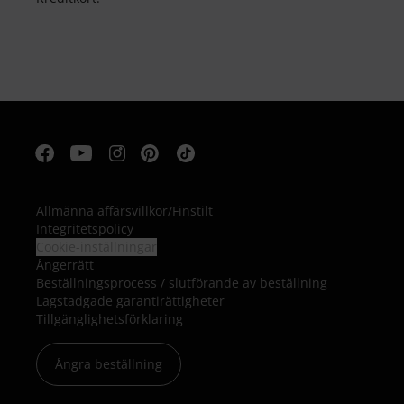
Allmänna affärsvillkor
/
Finstilt
Integritetspolicy
Cookie-inställningar
Ångerrätt
Beställningsprocess / slutförande av beställning
Lagstadgade garantirättigheter
Tillgänglighetsförklaring
Ångra beställning