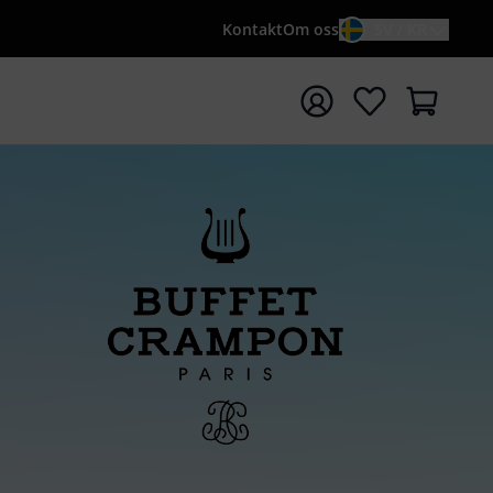
Kontakt
Om oss
SV / KR
a sökningen med söktermen {searchTerm}