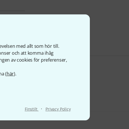
velsen med allt som hör till.
nonser och att komma ihåg
ngen av cookies för preferenser,
na (
här
).
·
Finstilt
Privacy Policy