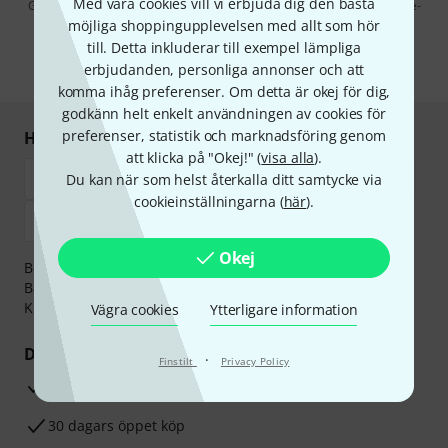
Med våra cookies vill vi erbjuda dig den bästa
Genom att klicka på "Registrera dig nu" samtycker jag till att ta emot e-
postreklam. Avregistrering är möjlig när som helst. Du finner mer
möjliga shoppingupplevelsen med allt som hör
information om nyhetsbrevet i vår
sekretesspolicy
.
till. Detta inkluderar till exempel lämpliga
erbjudanden, personliga annonser och att
* Nödvändig
komma ihåg preferenser. Om detta är okej för dig,
godkänn helt enkelt användningen av cookies för
preferenser, statistik och marknadsföring genom
Handla och betala säkert
att klicka på "Okej!" (
visa alla
).
Du kan när som helst återkalla ditt samtycke via
cookieinställningarna (
här
).
Okej
Betalningen kan göras tryggt och säkert med
Banköverföring, PayPal,
Klarna Direktbetalning
eller
Kreditkort.
Vägra cookies
Ytterligare information
Dina fördelar
·
Finstilt
Privacy Policy
3-år Thomann-garanti
30 dagars öppet köp