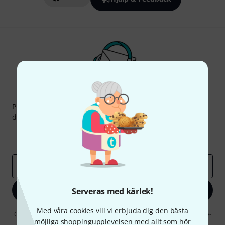
Thomann nyhetsbrev
Prenumererar på Thomanns Nyhetsbrev på engelska och
du kan med lite tur vinna en
50 kupong
värd
50 €
!
Inspirerande inlägg
Erbjudanden
Thomann Insikter
E-postadress
*
Registrera dig nu
Serveras med kärlek!
Med våra cookies vill vi erbjuda dig den bästa
Genom att klicka på "Registrera dig nu" samtycker jag till att ta emot e-
möjliga shoppingupplevelsen med allt som hör
postreklam. Avregistrering är möjlig när som helst. Du finner mer