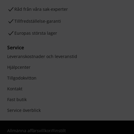
Råd från våra sak-experter
Tillfredställelse-garanti
Europas största lager
Service
Leveranskostnader och leveranstid
Hjälpcenter
Tillgodokvitton
Kontakt
Fast butik
Service överblick
Allmänna affärsvillkor
/
Finstilt