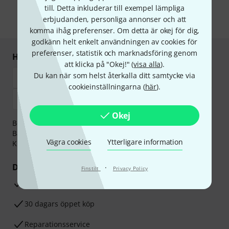
information om nyhetsbrevet i vår
sekretesspolicy
.
till. Detta inkluderar till exempel lämpliga
erbjudanden, personliga annonser och att
* Nödvändig
komma ihåg preferenser. Om detta är okej för dig,
godkänn helt enkelt användningen av cookies för
preferenser, statistik och marknadsföring genom
Handla och betala säkert
att klicka på "Okej!" (
visa alla
).
Du kan när som helst återkalla ditt samtycke via
cookieinställningarna (
här
).
Okej
Betalningen kan göras tryggt och säkert med
Banköverföring, PayPal,
Klarna Direktbetalning
eller
Vägra cookies
Ytterligare information
Kreditkort.
Dina fördelar
·
Finstilt
Privacy Policy
3-år Thomann-garanti
30 dagars öppet köp
Reparationsservice