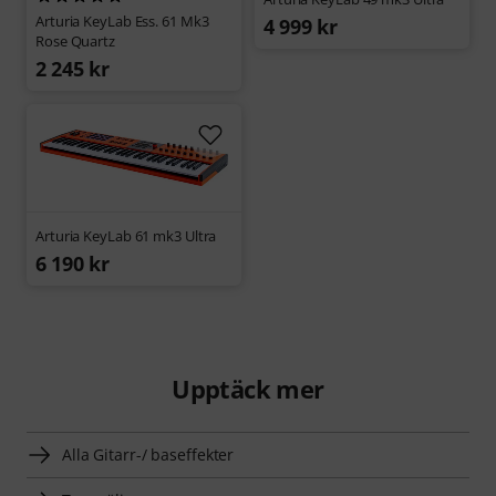
Arturia KeyLab Ess. 61 Mk3
4 999 kr
Rose Quartz
2 245 kr
Arturia KeyLab 61 mk3 Ultra
6 190 kr
Upptäck mer
Alla Gitarr-/ baseffekter