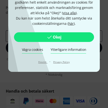
Thomann nyhetsbrev
godkänn helt enkelt användningen av cookies för
preferenser, statistik och marknadsföring genom
Prenumererar på Thomanns Nyhetsbrev på engelska och
du kan med lite tur vinna en
50 kupong
värd
50 €
!
att klicka på "Okej!" (
visa alla
).
Du kan när som helst återkalla ditt samtycke via
Inspirerande inlägg
Erbjudanden
cookieinställningarna (
här
).
Thomann Insikter
E-postadress
*
Okej
Registrera dig nu
Vägra cookies
Ytterligare information
Genom att klicka på "Registrera dig nu" samtycker jag till att ta emot e-
·
Finstilt
Privacy Policy
postreklam. Avregistrering är möjlig när som helst. Du finner mer
information om nyhetsbrevet i vår
sekretesspolicy
.
* Nödvändig
Handla och betala säkert