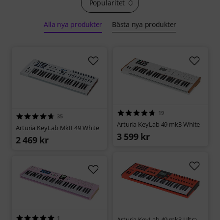
Popularitet
Alla nya produkter
Bästa nya produkter
19
35
Arturia KeyLab 49 mk3 White
Arturia KeyLab MkII 49 White
3 599 kr
2 469 kr
1
Arturia KeyLab 49 mk3 Ultra