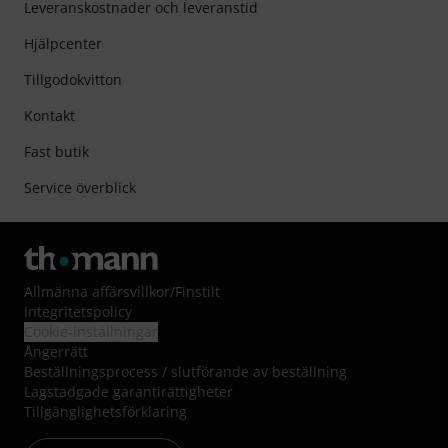
Leveranskostnader och leveranstid
Hjälpcenter
Tillgodokvitton
Kontakt
Fast butik
Service överblick
Allmänna affärsvillkor
/
Finstilt
Integritetspolicy
Cookie-inställningar
Ångerrätt
Beställningsprocess / slutförande av beställning
Lagstadgade garantirättigheter
Tillgänglighetsförklaring