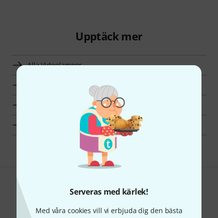
Upptäck mer
Alla Videolampor
Toppsäljare
Hot Deals
Fynd
Gillar du vad du ser?
Serveras med kärlek!
Dela
Med våra cookies vill vi erbjuda dig den bästa
Hjälp & Feedback