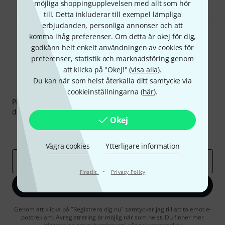
möjliga shoppingupplevelsen med allt som hör
till. Detta inkluderar till exempel lämpliga
erbjudanden, personliga annonser och att
komma ihåg preferenser. Om detta är okej för dig,
godkänn helt enkelt användningen av cookies för
preferenser, statistik och marknadsföring genom
att klicka på "Okej!" (
visa alla
).
Du kan när som helst återkalla ditt samtycke via
Thomann nyhetsbrev
cookieinställningarna (
här
).
Prenumererar på Thomanns Nyhetsbrev på engelska och
du kan med lite tur vinna en
50 kupong
värd
50 €
!
Okej
Inspirerande inlägg
Erbjudanden
Thomann Insikter
Vägra cookies
Ytterligare information
E-postadress
*
·
Finstilt
Privacy Policy
Registrera dig nu
Genom att klicka på "Registrera dig nu" samtycker jag till att ta emot e-
postreklam. Avregistrering är möjlig när som helst. Du finner mer