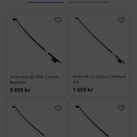
Artino BF-23 Carbon Cellobow
Artino Aria BC-474F Carbon
4/4
Bassbow
1 659 kr
9 899 kr