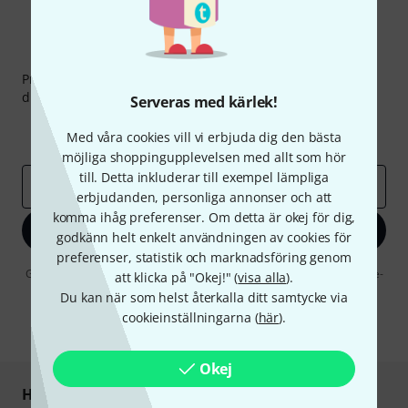
Thomann nyhetsbrev
Prenumererar på Thomanns Nyhetsbrev på engelska och
du kan med lite tur vinna en
50 kupong
värd
50 €
!
Serveras med kärlek!
Inspirerande inlägg
Erbjudanden
Med våra cookies vill vi erbjuda dig den bästa
Thomann Insikter
möjliga shoppingupplevelsen med allt som hör
till. Detta inkluderar till exempel lämpliga
E-postadress
*
erbjudanden, personliga annonser och att
komma ihåg preferenser. Om detta är okej för dig,
Registrera dig nu
godkänn helt enkelt användningen av cookies för
preferenser, statistik och marknadsföring genom
Genom att klicka på "Registrera dig nu" samtycker jag till att ta emot e-
att klicka på "Okej!" (
visa alla
).
postreklam. Avregistrering är möjlig när som helst. Du finner mer
Du kan när som helst återkalla ditt samtycke via
information om nyhetsbrevet i vår
sekretesspolicy
.
cookieinställningarna (
här
).
* Nödvändig
Okej
Handla och betala säkert