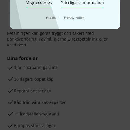
Vägra cookies
Ytterligare information
·
Finstilt
Privacy Policy
Betalningen kan göras tryggt och säkert med
Banköverföring, PayPal,
Klarna Direktbetalning
eller
Kreditkort.
Dina fördelar
3-år Thomann-garanti
30 dagars öppet köp
Reparationsservice
Råd från våra sak-experter
Tillfredställelse-garanti
Europas största lager