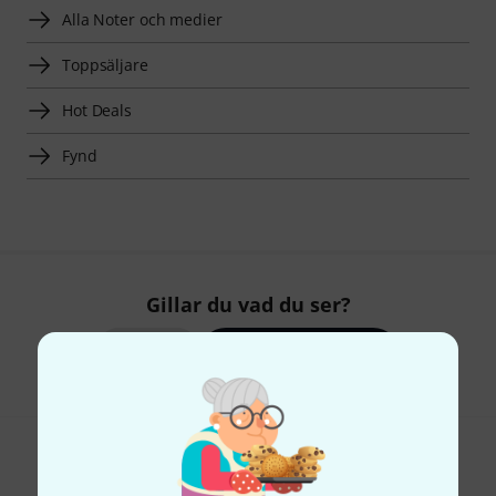
Alla Noter och medier
Toppsäljare
Hot Deals
Fynd
Gillar du vad du ser?
Dela
Hjälp & Feedback