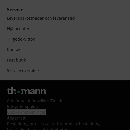
Service
Leveranskostnader och leveranstid
Hjälpcenter
Tillgodokvitton
Kontakt
Fast butik
Service överblick
Allmänna affärsvillkor
/
Finstilt
Integritetspolicy
Cookie-inställningar
Ångerrätt
Beställningsprocess / slutförande av beställning
Lagstadgade garantirättigheter