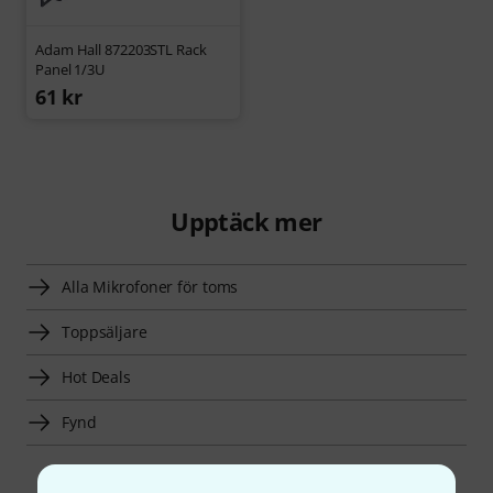
Adam Hall 872203STL Rack
Panel 1/3U
61 kr
Upptäck mer
Alla Mikrofoner för toms
Toppsäljare
Hot Deals
Fynd