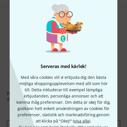
Gillar du vad du ser?
Dela
Hjälp & Feedback
Serveras med kärlek!
Med våra cookies vill vi erbjuda dig den bästa
möjliga shoppingupplevelsen med allt som hör
Thomann nyhetsbrev
till. Detta inkluderar till exempel lämpliga
Prenumererar på Thomanns Nyhetsbrev på engelska och
erbjudanden, personliga annonser och att
du kan med lite tur vinna en
50 kupong
värd
50 €
!
komma ihåg preferenser. Om detta är okej för dig,
Inspirerande inlägg
Erbjudanden
godkänn helt enkelt användningen av cookies för
Thomann Insikter
preferenser, statistik och marknadsföring genom
att klicka på "Okej!" (
visa alla
).
E-postadress
*