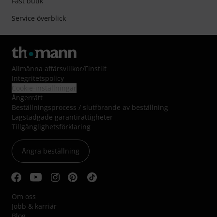
Fast butik
Service överblick
Allmänna affärsvillkor
/
Finstilt
Integritetspolicy
Cookie-inställningar
Ångerrätt
Beställningsprocess / slutförande av beställning
Lagstadgade garantirättigheter
Tillgänglighetsförklaring
Ångra beställning
Om oss
Jobb & karriär
Blog