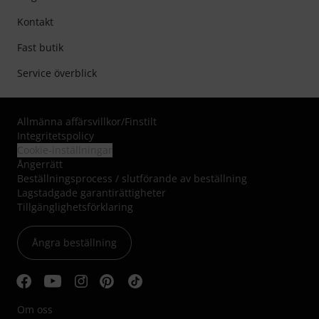
Kontakt
Fast butik
Service överblick
Allmänna affärsvillkor
/
Finstilt
Integritetspolicy
Cookie-inställningar
Ångerrätt
Beställningsprocess / slutförande av beställning
Lagstadgade garantirättigheter
Tillgänglighetsförklaring
Ångra beställning
Om oss