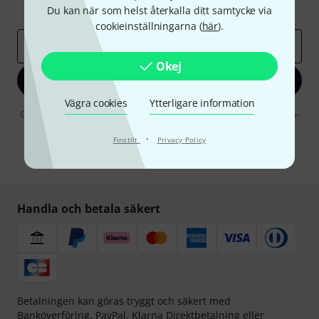
Du kan när som helst återkalla ditt samtycke via
Thomann Insikter
cookieinställningarna (
här
).
E-postadress
*
Okej
Registrera dig nu
Vägra cookies
Ytterligare information
Genom att klicka på "Registrera dig nu" samtycker jag till att ta emot e-
postreklam. Avregistrering är möjlig när som helst. Du finner mer
information om nyhetsbrevet i vår
sekretesspolicy
.
·
Finstilt
Privacy Policy
* Nödvändig
Handla och betala säkert
Betalningen kan göras tryggt och säkert med
Banköverföring, PayPal,
Klarna Direktbetalning
eller