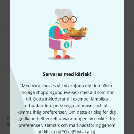
Priset är inklusive moms
Gillar du vad du ser?
Dela
Hjälp & Feedback
Serveras med kärlek!
Med våra cookies vill vi erbjuda dig den bästa
möjliga shoppingupplevelsen med allt som hör
till. Detta inkluderar till exempel lämpliga
erbjudanden, personliga annonser och att
Thomann nyhetsbrev
komma ihåg preferenser. Om detta är okej för dig,
Prenumererar på Thomanns Nyhetsbrev på engelska och
godkänn helt enkelt användningen av cookies för
du kan med lite tur vinna en
50 kupong
värd
50 €
!
preferenser, statistik och marknadsföring genom
att klicka på "Okej!" (
visa alla
).
Inspirerande inlägg
Erbjudanden