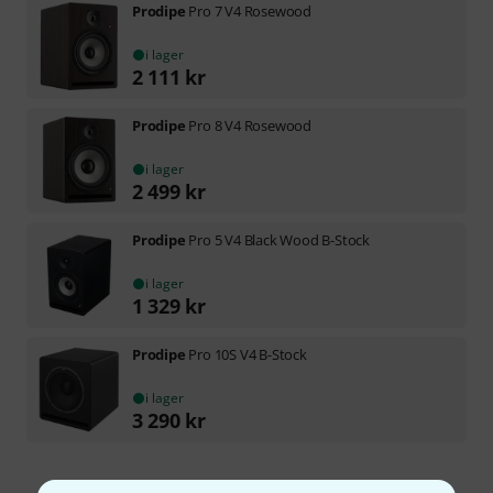
Prodipe
Pro 7 V4 Rosewood
i lager
2 111
kr
Prodipe
Pro 8 V4 Rosewood
i lager
2 499
kr
Prodipe
Pro 5 V4 Black Wood B-Stock
i lager
1 329
kr
Prodipe
Pro 10S V4 B-Stock
i lager
3 290
kr
Gratis frakt från 1 600 kr