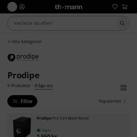
Börja 
Alla kategorier
Prodipe
Fråga oss
9
Produkter
·
Filter
Popularitet
Prodipe
Pro 5 V4 Black Wood
i lager
1 550
kr