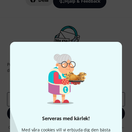
Dela
Hjälp & Feedback
Thomann nyhetsbrev
Prenumererar på Thomanns Nyhetsbrev på engelska och
du kan med lite tur vinna en
50 kupong
värd
50 €
!
Inspirerande inlägg
Erbjudanden
Thomann Insikter
E-postadress
*
Registrera dig nu
Serveras med kärlek!
Genom att klicka på "Registrera dig nu" samtycker jag till att ta emot e-
Med våra cookies vill vi erbjuda dig den bästa