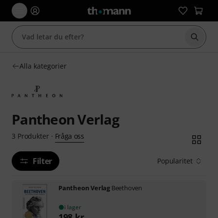
Börja 
Alla kategorier
Pantheon Verlag
Fråga oss
3
Produkter
·
Filter
Popularitet
Pantheon Verlag
Beethoven
i lager
198
kr