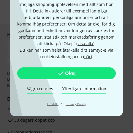
postreklam. Avregistrering är möjlig när som helst. Du finner mer
möjliga shoppingupplevelsen med allt som hör
information om nyhetsbrevet i vår
sekretesspolicy
.
till. Detta inkluderar till exempel lämpliga
* Nödvändig
erbjudanden, personliga annonser och att
komma ihåg preferenser. Om detta är okej för dig,
godkänn helt enkelt användningen av cookies för
Handla och betala säkert
preferenser, statistik och marknadsföring genom
att klicka på "Okej!" (
visa alla
).
Du kan när som helst återkalla ditt samtycke via
cookieinställningarna (
här
).
Okej
Betalningen kan göras tryggt och säkert med
Banköverföring, PayPal,
Klarna Direktbetalning
eller
Kreditkort.
Vägra cookies
Ytterligare information
Dina fördelar
·
Finstilt
Privacy Policy
3-år Thomann-garanti
30 dagars öppet köp
Reparationsservice