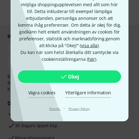
postreklam. Avregistrering är möjlig när som helst. Du finner mer
möjliga shoppingupplevelsen med allt som hör
information om nyhetsbrevet i vår
sekretesspolicy
.
till. Detta inkluderar till exempel lämpliga
* Nödvändig
erbjudanden, personliga annonser och att
komma ihåg preferenser. Om detta är okej för dig,
godkänn helt enkelt användningen av cookies för
Handla och betala säkert
preferenser, statistik och marknadsföring genom
att klicka på "Okej!" (
visa alla
).
Du kan när som helst återkalla ditt samtycke via
cookieinställningarna (
här
).
Okej
Betalningen kan göras tryggt och säkert med
Banköverföring, PayPal,
Klarna Direktbetalning
eller
Kreditkort.
Vägra cookies
Ytterligare information
Dina fördelar
·
Finstilt
Privacy Policy
3-år Thomann-garanti
30 dagars öppet köp
Reparationsservice