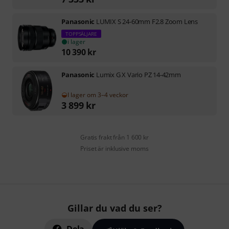
Panasonic
LUMIX S 24-60mm F2.8 Zoom Lens
TOPPSÄLJARE
i lager
10 390
kr
Panasonic
Lumix G X Vario PZ 14-42mm
I lager om 3–4 veckor
3 899
kr
Gratis frakt från 1 600 kr
Priset är inklusive moms
Gillar du vad du ser?