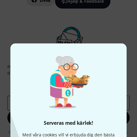
Dela
Hjälp & Feedback
Thomann nyhetsbrev
Prenumererar på Thomanns Nyhetsbrev på engelska och
du kan med lite tur vinna en
50 kupong
värd
50 €
!
Inspirerande inlägg
Erbjudanden
Thomann Insikter
E-postadress
*
Registrera dig nu
Serveras med kärlek!
Genom att klicka på "Registrera dig nu" samtycker jag till att ta emot e-
Med våra cookies vill vi erbjuda dig den bästa