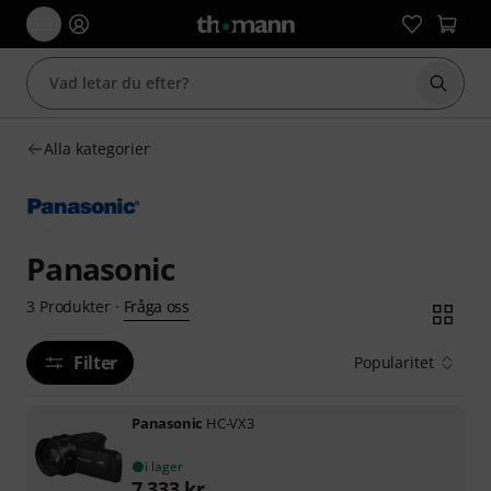
Börja 
Alla kategorier
Panasonic
Fråga oss
3
Produkter
·
Filter
Popularitet
Panasonic
HC-VX3
i lager
7 333
kr