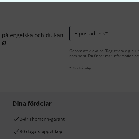
E-postadress
*
på engelska och du kan
 €
!
Genom att klicka på "Registrera dig nu" s
som helst. Du finner mer information om
* Nödvändig
Dina fördelar
3-år Thomann-garanti
30 dagars öppet köp