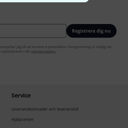
Registrera dig nu
amtycker jag till att ta emot e-postreklam. Avregistrering är möjlig när
 nyhetsbrevet i vår
sekretesspolicy
.
Service
Leveranskostnader och leveranstid
Hjälpcenter