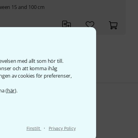
tween 15 and 100 cm
r
s
velsen med allt som hör till.
nonser och att komma ihåg
ngen av cookies för preferenser,
na (
här
).
·
Finstilt
Privacy Policy