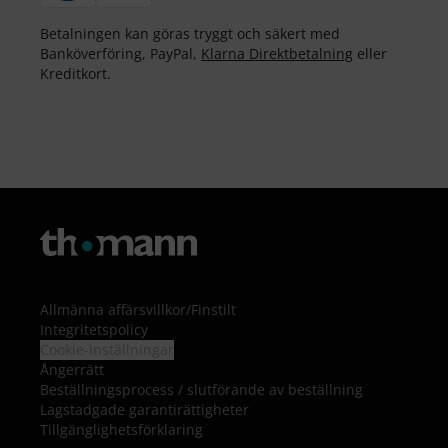
Betalningen kan göras tryggt och säkert med
Banköverföring, PayPal,
Klarna Direktbetalning
eller
Kreditkort.
Allmänna affärsvillkor
/
Finstilt
Integritetspolicy
Cookie-inställningar
Ångerrätt
Beställningsprocess / slutförande av beställning
Lagstadgade garantirättigheter
Tillgänglighetsförklaring