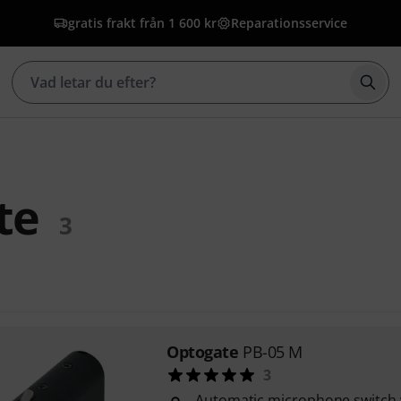
gratis frakt från 1 600 kr
Reparationsservice
Börj
te
3
Optogate
PB-05 M
3
Automatic microphone switch w