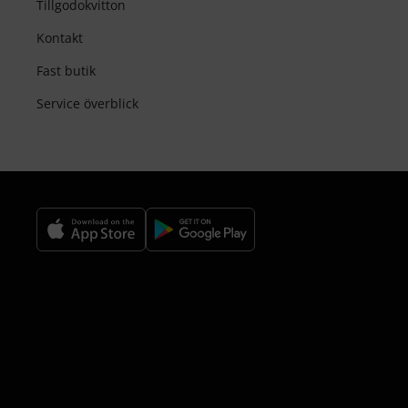
Tillgodokvitton
Kontakt
Fast butik
Service överblick