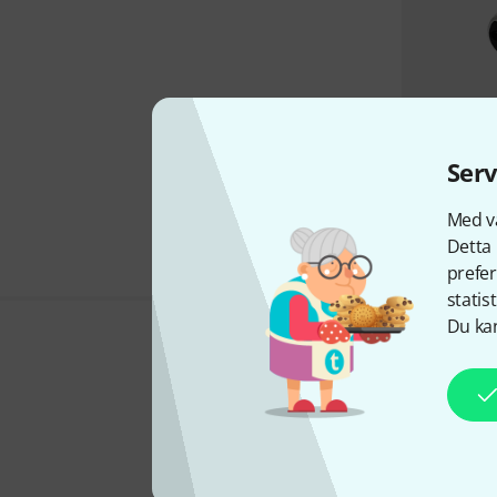
Serv
Med vå
Detta 
prefer
statis
Du kan