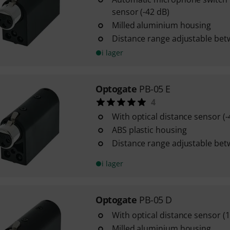
sensor (-42 dB)
Milled aluminium housing
Distance range adjustable be
i lager
Optogate
PB-05 E
4
With optical distance sensor (-
ABS plastic housing
Distance range adjustable be
i lager
Optogate
PB-05 D
With optical distance sensor (
Milled aluminium housing