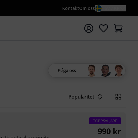
Kontakt
Om oss
SV / KR
a sökningen med söktermen {searchTerm}
Fråga oss
Popularitet
TOPPSÄLJARE
990
kr
ith optical proximity