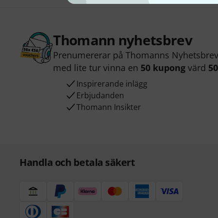
Thomann nyhetsbrev
Prenumererar på Thomanns Nyhetsbrev 
med lite tur vinna en
50 kupong
värd
50
Inspirerande inlägg
Erbjudanden
Thomann Insikter
Handla och betala säkert