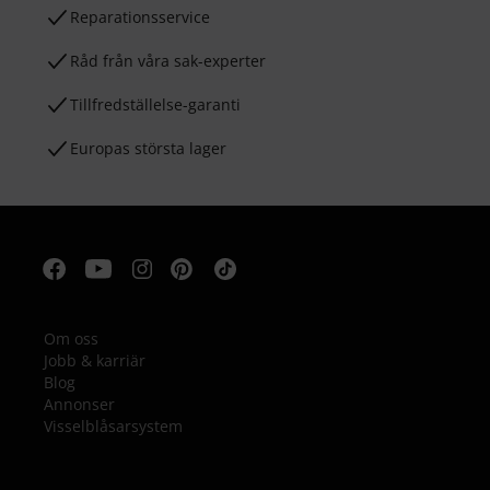
Reparationsservice
Råd från våra sak-experter
Tillfredställelse-garanti
Europas största lager
Om oss
Jobb & karriär
Blog
Annonser
Visselblåsarsystem