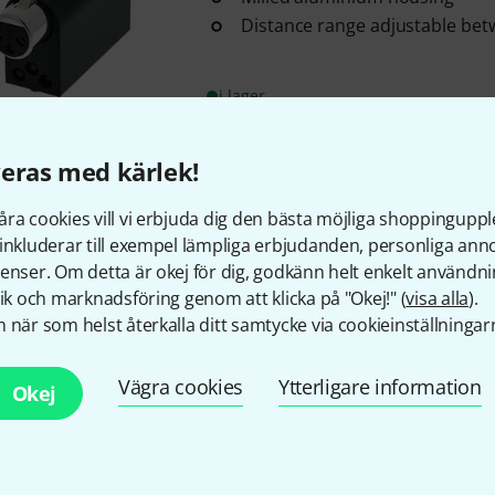
Distance range adjustable be
i lager
eras med kärlek!
Gratis frakt från 1 600 k
Priset är inklusive mom
ra cookies vill vi erbjuda dig den bästa möjliga shoppingupple
inkluderar till exempel lämpliga erbjudanden, personliga an
enser. Om detta är okej för dig, godkänn helt enkelt användni
tik och marknadsföring genom att klicka på "Okej!" (
visa alla
).
 när som helst återkalla ditt samtycke via cookieinställningar
Gillar du vad du ser?
Vägra cookies
Ytterligare information
Okej
Dela
Hjälp & Feedback