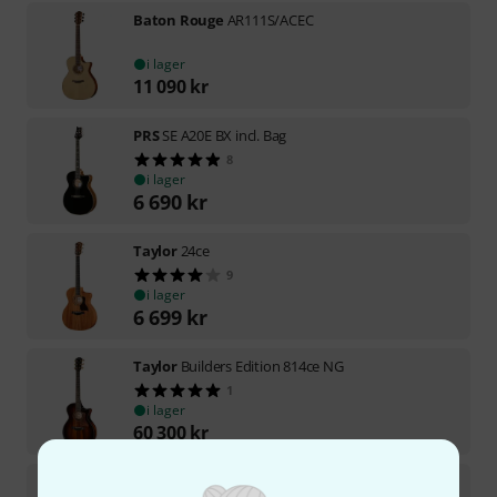
Baton Rouge
AR111S/ACEC
i lager
11 090
kr
PRS
SE A20E BX incl. Bag
8
i lager
6 690
kr
Taylor
24ce
9
i lager
6 699
kr
Taylor
Builders Edition 814ce NG
1
i lager
60 300
kr
Taylor
14ce