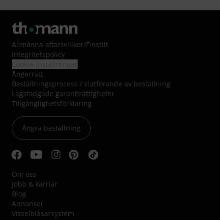
Allmänna affärsvillkor
/
Finstilt
Integritetspolicy
Cookie-inställningar
Ångerrätt
Beställningsprocess / slutförande av beställning
Lagstadgade garantirättigheter
Tillgänglighetsförklaring
Ångra beställning
Om oss
Jobb & karriär
Blog
Annonser
Visselblåsarsystem