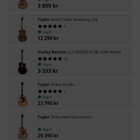
3 899
kr
Taylor
Jacob Collier Academy 22e
3
i lager
12 290
kr
Harley Benton
CLC-650SM-CE BK Solid Wood
19
i lager
3 333
kr
Taylor
414ce Studio
1
i lager
23 790
kr
Taylor
314ce Next Generation
i lager
29 390
kr