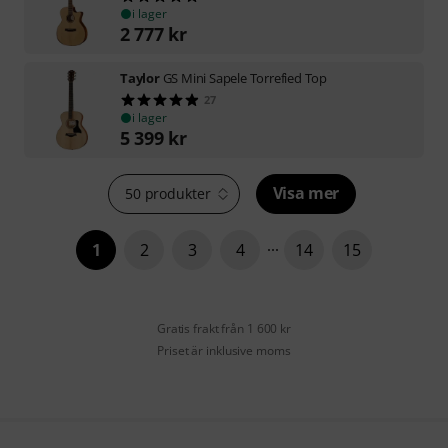
i lager
2 777
kr
Taylor
GS Mini Sapele Torrefied Top
27
i lager
5 399
kr
Visa mer
50 produkter
1
2
3
4
14
15
Gratis frakt från 1 600 kr
Priset är inklusive moms