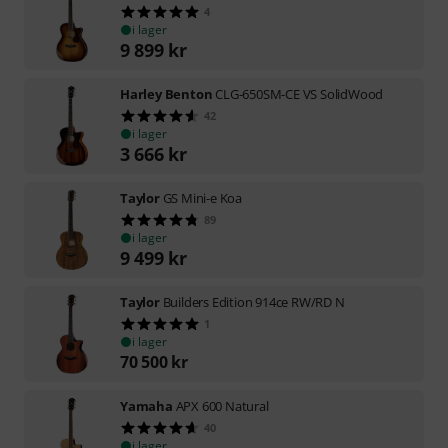
4
i lager
9 899
kr
Harley Benton
CLG-650SM-CE VS SolidWood
42
i lager
3 666
kr
Taylor
GS Mini-e Koa
89
i lager
9 499
kr
Taylor
Builders Edition 914ce RW/RD N
1
i lager
70 500
kr
Yamaha
APX 600 Natural
40
i lager