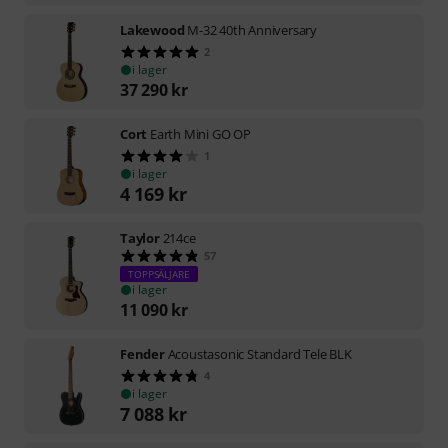
Lakewood
M-32 40th Anniversary
2
i lager
37 290
kr
Cort
Earth Mini GO OP
1
i lager
4 169
kr
Taylor
214ce
57
TOPPSÄLJARE
i lager
11 090
kr
Fender
Acoustasonic Standard Tele BLK
4
i lager
7 088
kr