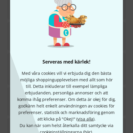
5
i lager
6 699
kr
PRS
SE A20E Antique White
3
i lager
5 222
kr
Taylor
GS Mini Mahogany
Serveras med kärlek!
102
TOPPSÄLJARE
Med våra cookies vill vi erbjuda dig den bästa
i lager
6 666
kr
möjliga shoppingupplevelsen med allt som hör
till. Detta inkluderar till exempel lämpliga
Taylor
314ce Studio Natural
erbjudanden, personliga annonser och att
4
komma ihåg preferenser. Om detta är okej för dig,
i lager
godkänn helt enkelt användningen av cookies för
22 290
kr
preferenser, statistik och marknadsföring genom
att klicka på "Okej!" (
visa alla
).
Taylor
714ce Next Generation
Du kan när som helst återkalla ditt samtycke via
1
cookieinställningarna (
här
).