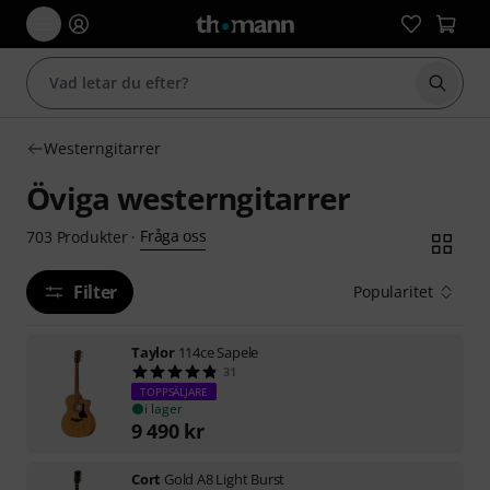
Börja 
Westerngitarrer
Öviga westerngitarrer
Fråga oss
703
Produkter
·
Filter
Popularitet
Taylor
114ce Sapele
31
TOPPSÄLJARE
i lager
9 490
kr
Cort
Gold A8 Light Burst