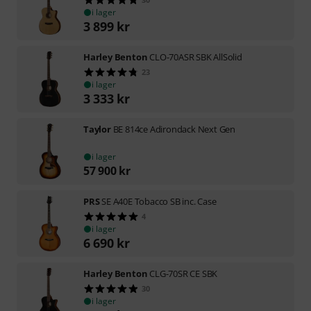
i lager
3 899
kr
Harley Benton
CLO-70ASR SBK AllSolid
23
i lager
3 333
kr
Taylor
BE 814ce Adirondack Next Gen
i lager
57 900
kr
PRS
SE A40E Tobacco SB inc. Case
4
i lager
6 690
kr
Harley Benton
CLG-70SR CE SBK
30
i lager