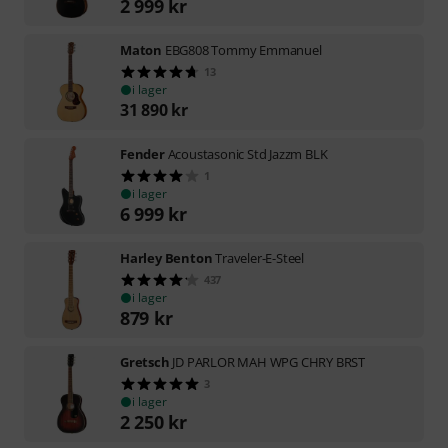
2 999
kr
Maton
EBG808 Tommy Emmanuel
13
i lager
31 890
kr
Fender
Acoustasonic Std Jazzm BLK
1
i lager
6 999
kr
Harley Benton
Traveler-E-Steel
437
i lager
879
kr
Gretsch
JD PARLOR MAH WPG CHRY BRST
3
i lager
2 250
kr