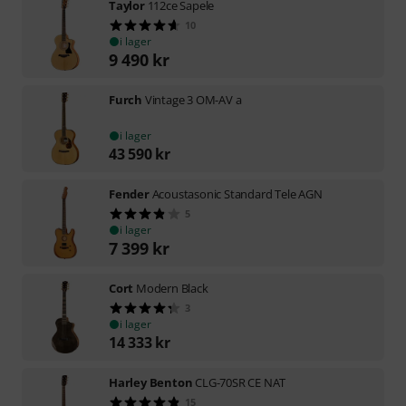
Taylor
112ce Sapele
10
i lager
9 490
kr
Furch
Vintage 3 OM-AV a
i lager
43 590
kr
Fender
Acoustasonic Standard Tele AGN
5
i lager
7 399
kr
Cort
Modern Black
3
i lager
14 333
kr
Harley Benton
CLG-70SR CE NAT
15