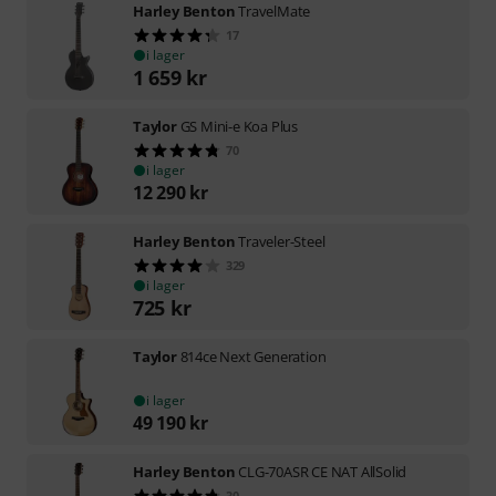
Harley Benton
TravelMate
17
i lager
1 659
kr
Taylor
GS Mini-e Koa Plus
70
i lager
12 290
kr
Harley Benton
Traveler-Steel
329
i lager
725
kr
Taylor
814ce Next Generation
i lager
49 190
kr
Harley Benton
CLG-70ASR CE NAT AllSolid
30