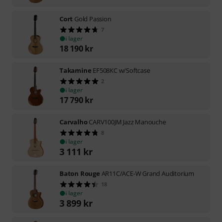
Cort
Gold Passion
7
i lager
18 190
kr
Takamine
EF508KC w/Softcase
2
i lager
17 790
kr
Carvalho
CARV100JM Jazz Manouche
8
i lager
3 111
kr
Baton Rouge
AR11C/ACE-W Grand Auditorium
18
i lager
3 899
kr