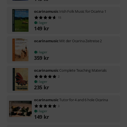
ocarinamusic
Irish Folk Music for Ocarina 1
15
i lager
149
kr
ocarinamusic
Mit der Ocarina Zeitreise 2
i lager
359
kr
ocarinamusic
Complete Teaching Materials
2
i lager
235
kr
ocarinamusic
Tutor for 4 and 6 hole Ocarina
3
i lager
149
kr