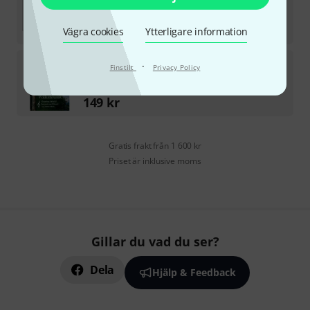
2
i lager
85
kr
Vägra cookies
Ytterligare information
ocarinamusic
Alpine Folk Music Ocarina II
·
Finstilt
Privacy Policy
4
i lager
149
kr
Gratis frakt från 1 600 kr
Priset är inklusive moms
Gillar du vad du ser?
Dela
Hjälp & Feedback