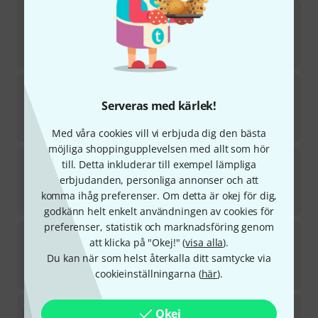
ocarinamusic
Studioprojekt Weinberg 2011
i lager
373
kr
ocarinamusic
Favourites for Ocarina
Serveras med kärlek!
i lager
160
kr
Med våra cookies vill vi erbjuda dig den bästa
möjliga shoppingupplevelsen med allt som hör
ocarinamusic
Kinderlieder 10-Loch 1
till. Detta inkluderar till exempel lämpliga
erbjudanden, personliga annonser och att
i lager
komma ihåg preferenser. Om detta är okej för dig,
149
kr
godkänn helt enkelt användningen av cookies för
preferenser, statistik och marknadsföring genom
ocarinamusic
Alfredo Barattoni 24 Pieces
att klicka på "Okej!" (
visa alla
).
1
Du kan när som helst återkalla ditt samtycke via
i lager
435
kr
cookieinställningarna (
här
).
ocarinamusic
Lateinamerikanisch für Ocarina
Okej