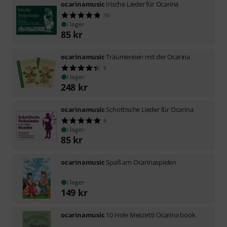
ocarinamusic
Irische Lieder für Ocarina
10
i lager
85
kr
ocarinamusic
Träumereien mit der Ocarina
5
i lager
248
kr
ocarinamusic
Schottische Lieder für Ocarina
6
i lager
85
kr
ocarinamusic
Spaß am Ocarinaspielen
i lager
149
kr
ocarinamusic
10 Hole Mezzetti Ocarina book