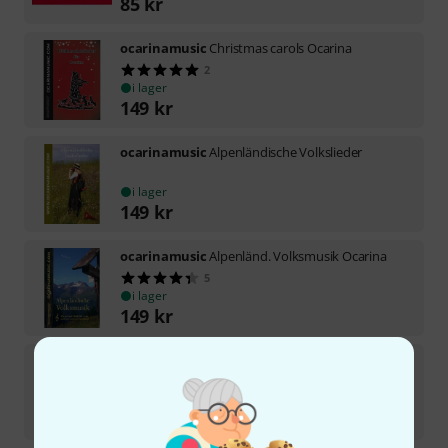
85
kr
ocarinamusic
Christmas carols Ocarina
2
i lager
149
kr
ocarinamusic
Alpenländische Volkslieder
i lager
149
kr
ocarinamusic
Alpenländ. Volksmusik Ocarina
5
i lager
149
kr
ocarinamusic
Original compositions
2
i lager
359
kr