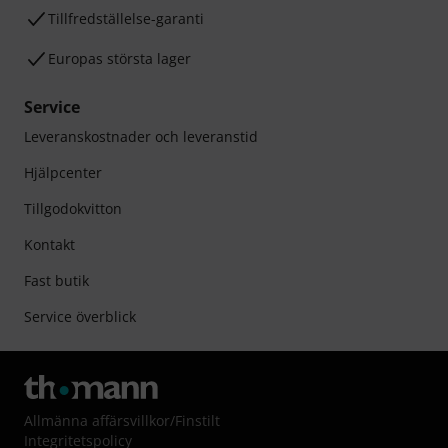
Tillfredställelse-garanti
Europas största lager
Service
Leveranskostnader och leveranstid
Hjälpcenter
Tillgodokvitton
Kontakt
Fast butik
Service överblick
Allmänna affärsvillkor
/
Finstilt
Integritetspolicy