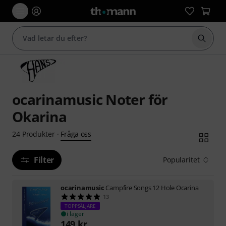
Börja 
ocarinamusic Noter för
Okarina
Fråga oss
24
Produkter
·
Filter
Popularitet
ocarinamusic
Campfire Songs 12 Hole Ocarina
13
TOPPSÄLJARE
i lager
149
kr