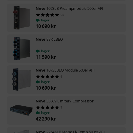
Neve
1073LB Preampmodule 500er API
95
i lager
10 690
kr
Neve
88R LBEQ
i lager
11 590
kr
Neve
1073LBEQ Module 500er API
6
i lager
10 690
kr
Neve
33609 Limiter / Compressor
7
i lager
42 290
kr
Neve
2264ALB Mono Li/Comp 500er API