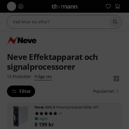
Börja 
Neve Effektapparat och
signalprocessorer
Fråga oss
13
Produkter
·
Filter
Popularitet
Neve
88RLB Preampmodule 500er API
21
i lager
8 199
kr