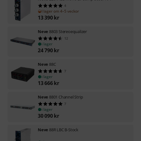
4
I lager om 4–5 veckor
13 390
kr
Neve
8803 Stereoequalizer
12
i lager
24 790
kr
Neve
88C
7
i lager
13 666
kr
Neve
8801 Channel Strip
7
i lager
30 090
kr
Neve
88R LBC B-Stock