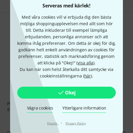
Serveras med kärlek!
Med våra cookies vill vi erbjuda dig den bästa
möjliga shoppingupplevelsen med allt som hör
Gillar du vad du ser?
till. Detta inkluderar till exempel lämpliga
erbjudanden, personliga annonser och att
Dela
Hjälp & Feedback
komma ihåg preferenser. Om detta är okej för dig,
godkänn helt enkelt användningen av cookies för
preferenser, statistik och marknadsföring genom
att klicka på "Okej!" (
visa alla
).
Du kan när som helst återkalla ditt samtycke via
cookieinställningarna (
här
).
Okej
Thomann nyhetsbrev
Prenumererar på Thomanns Nyhetsbrev på engelska och
Vägra cookies
Ytterligare information
du kan med lite tur vinna en
50 kupong
värd
50 €
!
Inspirerande inlägg
Erbjudanden
·
Thomann Insikter
Finstilt
Privacy Policy