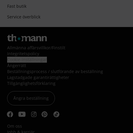
Fast butik
Service överblick
Allmänna affärsvillkor
/
Finstilt
Integritetspolicy
Cookie-inställningar
Ångerrätt
Beställningsprocess / slutförande av beställning
Lagstadgade garantirättigheter
Tillgänglighetsförklaring
Ångra beställning
Om oss
Jobb & karriär