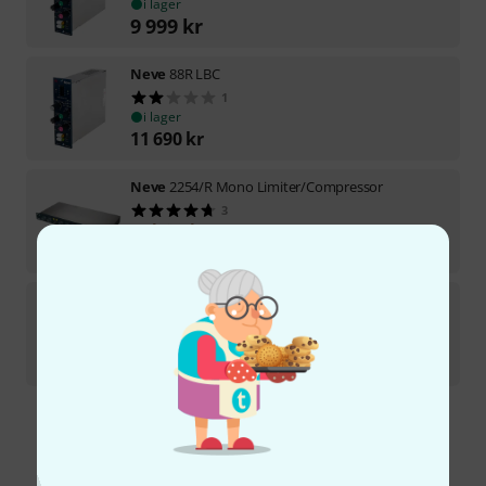
i lager
9 999
kr
Neve
88R LBC
1
i lager
11 690
kr
Neve
2254/R Mono Limiter/Compressor
3
på förfrågan
30 090
kr
Neve
4081 Rackmountkit 19"
2
i lager
2 666
kr
Gratis frakt från 1 600 kr
Priset är inklusive moms