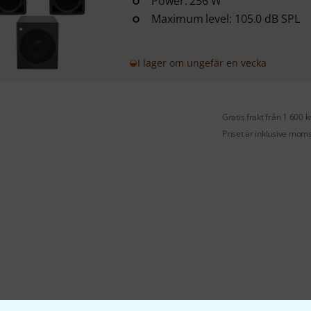
Power: 256 W
Maximum level: 105.0 dB SPL
I lager om ungefär en vecka
Gratis frakt från 1 600 k
Priset är inklusive mom