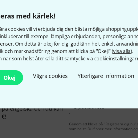
eras med kärlek!
ra cookies vill vi erbjuda dig den bästa möjliga shoppingupple
Gillar du vad du ser?
inkluderar till exempel lämpliga erbjudanden, personliga an
enser. Om detta är okej för dig, godkänn helt enkelt användni
tik och marknadsföring genom att klicka på "Okej!" (
visa alla
).
Dela
Hjälp & Feedback
 när som helst återkalla ditt samtycke via cookieinställningar
Vägra cookies
Ytterligare information
Okej
E-postadress
*
på engelska och du kan
 €
!
Genom att klicka på "Registrera dig nu" s
som helst. Du finner mer information om