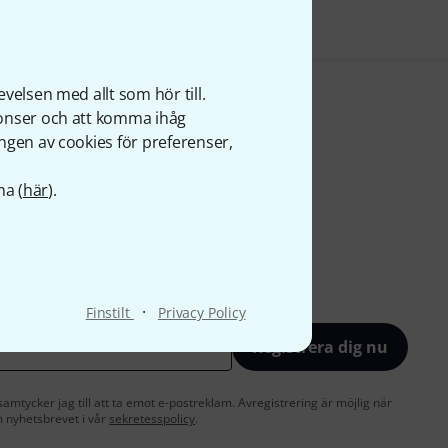
velsen med allt som hör till.
nonser och att komma ihåg
ngen av cookies för preferenser,
na (
här
).
·
Finstilt
Privacy Policy
Registrera dig nu
amtycker jag till att ta emot e-postreklam. Avregistrering är möjlig när
 nyhetsbrevet i vår
sekretesspolicy
.