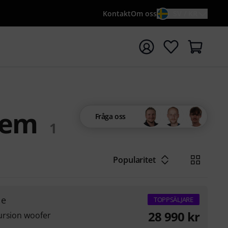
Kontakt
Om oss
SV / KR
a sökningen med söktermen {searchTerm}
tem
Fråga oss
1
Popularitet
le
TOPPSÄLJARE
28 990
kr
ursion woofer