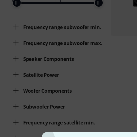
Frequency range subwoofer min.
Frequency range subwoofer max.
Speaker Components
Satellite Power
Woofer Components
Subwoofer Power
Frequency range satellite min.