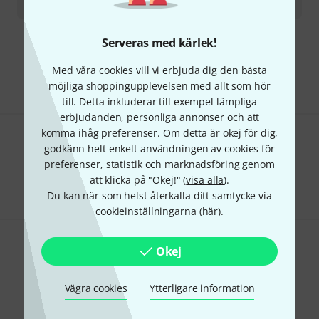
124
kr
Serveras med kärlek!
Gratis frakt från 1 600 kr
Priset är inklusive moms
Med våra cookies vill vi erbjuda dig den bästa
möjliga shoppingupplevelsen med allt som hör
till. Detta inkluderar till exempel lämpliga
erbjudanden, personliga annonser och att
komma ihåg preferenser. Om detta är okej för dig,
Gillar du vad du ser?
godkänn helt enkelt användningen av cookies för
preferenser, statistik och marknadsföring genom
Dela
Hjälp & Feedback
att klicka på "Okej!" (
visa alla
).
Du kan när som helst återkalla ditt samtycke via
cookieinställningarna (
här
).
Okej
Vägra cookies
Ytterligare information
Thomann nyhetsbrev