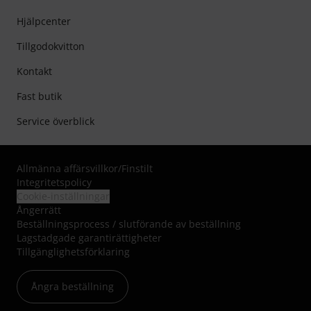
Hjälpcenter
Tillgodokvitton
Kontakt
Fast butik
Service överblick
Allmänna affärsvillkor
/
Finstilt
Integritetspolicy
Cookie-inställningar
Ångerrätt
Beställningsprocess / slutförande av beställning
Lagstadgade garantirättigheter
Tillgänglighetsförklaring
Ångra beställning