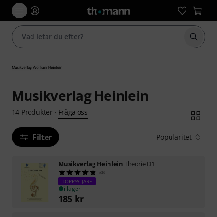
Börja 
Musikverlag Heinlein
Fråga oss
14
Produkter
·
Filter
Popularitet
Musikverlag Heinlein
Theorie D1
38
TOPPSÄLJARE
i lager
185
kr