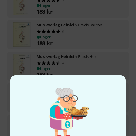
i lager
188
kr
Musikverlag Heinlein
Praxis Bariton
6
i lager
188
kr
Musikverlag Heinlein
Praxis Horn
4
i lager
188
kr
Musikverlag Heinlein
Praxis Oboe
3
i lager
125
kr
Musikverlag Heinlein
Praxis Fagott
3
i lager