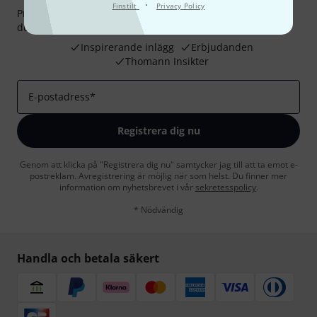
·
Finstilt
Privacy Policy
Prenumererar på Thomanns Nyhetsbrev på engelska och
du kan med lite tur vinna en
50 kupong
värd
50 €
!
Inspirerande inlägg
Erbjudanden
Thomann Insikter
E-postadress
*
Registrera dig nu
Genom att klicka på "Registrera dig nu" samtycker jag till att ta emot e-
postreklam. Avregistrering är möjlig när som helst. Du finner mer
information om nyhetsbrevet i vår
sekretesspolicy
.
* Nödvändig
Handla och betala säkert