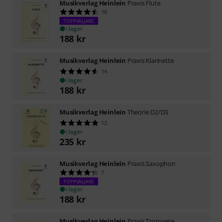
Musikverlag Heinlein
Praxis Flute
10
TOPPSÄLJARE
i lager
188
kr
Musikverlag Heinlein
Praxis Klarinette
14
i lager
188
kr
Musikverlag Heinlein
Theorie D2/D3
12
i lager
235
kr
Musikverlag Heinlein
Praxis Saxophon
7
TOPPSÄLJARE
i lager
188
kr
Musikverlag Heinlein
Praxis Trompete