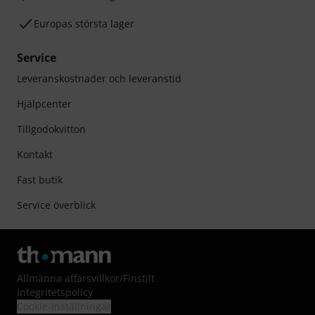
Europas största lager
Service
Leveranskostnader och leveranstid
Hjälpcenter
Tillgodokvitton
Kontakt
Fast butik
Service överblick
Allmänna affärsvillkor
/
Finstilt
Integritetspolicy
Cookie-inställningar