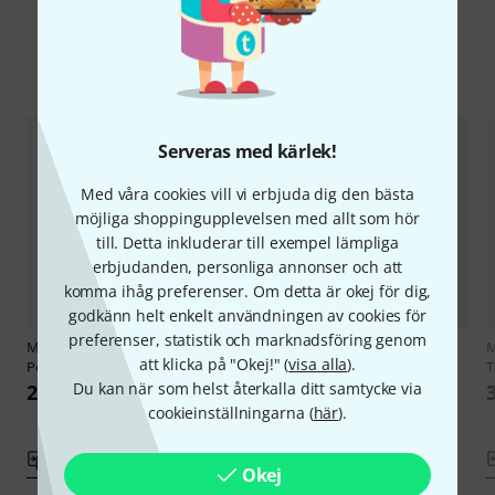
Jämför alternativ
Serveras med kärlek!
Med våra cookies vill vi erbjuda dig den bästa
möjliga shoppingupplevelsen med allt som hör
till. Detta inkluderar till exempel lämpliga
erbjudanden, personliga annonser och att
komma ihåg preferenser. Om detta är okej för dig,
godkänn helt enkelt användningen av cookies för
preferenser, statistik och marknadsföring genom
Music Minus One
Music Minus One
Orchestral
M
att klicka på "Okej!" (
visa alla
).
Ponce:Concierto Del Sur Guitar
Gems Guitar
T
Du kan när som helst återkalla ditt samtycke via
247 kr
199 kr
cookieinställningarna (
här
).
Jämför
Jämför
Okej