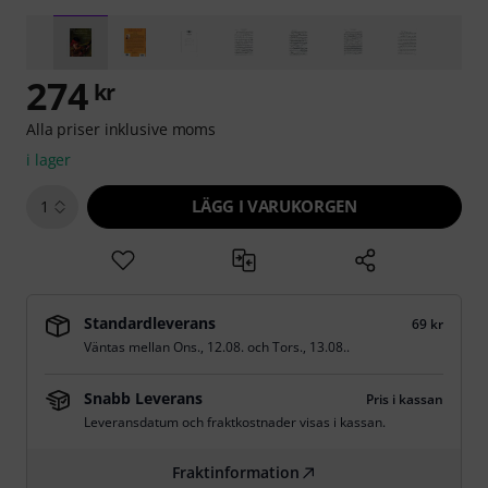
274
kr
Alla priser inklusive moms
i lager
LÄGG I VARUKORGEN
1
Standardleverans
69 kr
Väntas mellan
Ons., 12.08.
och
Tors., 13.08.
.
Snabb Leverans
Pris i kassan
Leveransdatum och fraktkostnader visas i kassan.
Fraktinformation