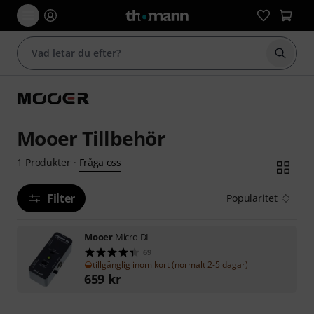
Börja 
Mooer Tillbehör
Fråga oss
1
Produkter
·
Filter
Popularitet
Mooer
Micro DI
69
tillgänglig inom kort (normalt 2-5 dagar)
659
kr