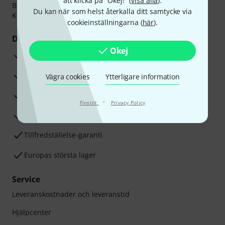
att klicka på "Okej!" (
visa alla
).
Banköverföring, PayPal,
Klarna Direktbetalning
eller
Du kan när som helst återkalla ditt samtycke via
Kreditkort.
cookieinställningarna (
här
).
Dina fördelar
Okej
3-år Thomann-garanti
30 dagars öppet köp
Vägra cookies
Ytterligare information
Reparationsservice
·
Finstilt
Privacy Policy
Råd från våra sak-experter
Tillfredställelse-garanti
Europas största lager
Service
Leveranskostnader och leveranstid
Hjälpcenter