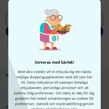
Inspirerande inlägg
Erbjudanden
Thomann Insikter
E-postadress
*
Registrera dig nu
Genom att klicka på "Registrera dig nu" samtycker jag till att ta emot e-
postreklam. Avregistrering är möjlig när som helst. Du finner mer
information om nyhetsbrevet i vår
sekretesspolicy
.
* Nödvändig
Serveras med kärlek!
Med våra cookies vill vi erbjuda dig den bästa
Handla och betala säkert
möjliga shoppingupplevelsen med allt som hör
till. Detta inkluderar till exempel lämpliga
erbjudanden, personliga annonser och att
komma ihåg preferenser. Om detta är okej för dig,
godkänn helt enkelt användningen av cookies för
preferenser, statistik och marknadsföring genom
Betalningen kan göras tryggt och säkert med