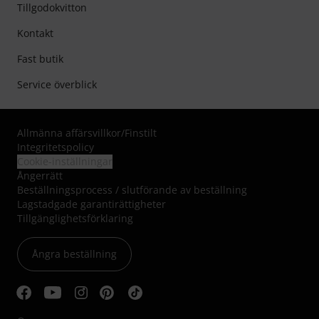
Tillgodokvitton
Kontakt
Fast butik
Service överblick
Allmänna affärsvillkor
/
Finstilt
Integritetspolicy
Cookie-inställningar
Ångerrätt
Beställningsprocess / slutförande av beställning
Lagstadgade garantirättigheter
Tillgänglighetsförklaring
Ångra beställning