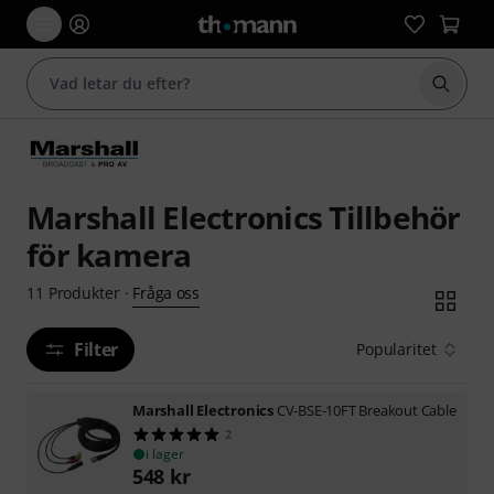
Börja 
Marshall Electronics Tillbehör
för kamera
Fråga oss
11
Produkter
·
Filter
Popularitet
Marshall Electronics
CV-BSE-10FT Breakout Cable
2
i lager
548
kr