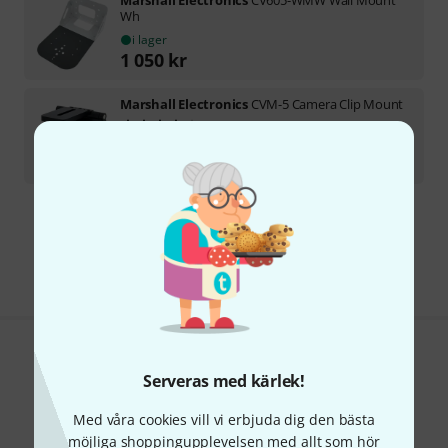
Wh
i lager
1 050
kr
Marshall Electronics
CVM-5 Camera Clip Mount
3
i lager
884
kr
Gratis frakt från 1 600 kr
Priset är inklusive moms
Gillar du vad du ser?
Serveras med kärlek!
Dela
Hjälp & Feedback
Med våra cookies vill vi erbjuda dig den bästa
möjliga shoppingupplevelsen med allt som hör