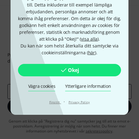
till. Detta inkluderar till exempel lämpliga
erbjudanden, personliga annonser och att
komma ihåg preferenser. Om detta är okej för dig,
godkänn helt enkelt användningen av cookies för
preferenser, statistik och marknadsföring genom
att klicka på "Okej!" (
visa alla
).
Du kan när som helst återkalla ditt samtycke via
Thomann nyhetsbrev
cookieinställningarna (
här
).
Prenumererar på Thomanns Nyhetsbrev på engelska och
du kan med lite tur vinna en
50 kupong
värd
50 €
!
Inspirerande inlägg
Okej
Erbjudanden
Thomann Insikter
Vägra cookies
Ytterligare information
E-postadress
*
·
Finstilt
Privacy Policy
Registrera dig nu
Genom att klicka på "Registrera dig nu" samtycker jag till att ta emot e-
postreklam. Avregistrering är möjlig när som helst. Du finner mer
information om nyhetsbrevet i vår
sekretesspolicy
.