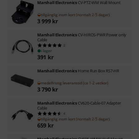
Marshall Electronics
CV-PTZ-WM Wall Mount
tillgänglig inom kort (normalt 2-5 dagar)
3 999
kr
Marshall Electronics
CV-HIROS-PWR Power only
Cable
2
i lager
391
kr
Marshall Electronics
Home Run Box RS7-HR
medelfristig leveranstid (ca 1-2 veckor)
3 790
kr
Marshall Electronics
CV620-Cable-07 Adapter
Cable
4
tillgänglig inom kort (normalt 2-5 dagar)
659
kr
Marshall Electronics
CV605-WMW Wall Mount