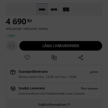
4 690
kr
Alla priser inklusive moms
i lager
LÄGG I VARUKORGEN
1
Standardleverans
gratis
Väntas mellan
Ons., 12.08.
och
Tors., 13.08.
.
Snabb Leverans
Pris i kassan
Leveransdatum och fraktkostnader visas i kassan.
Fraktinformation