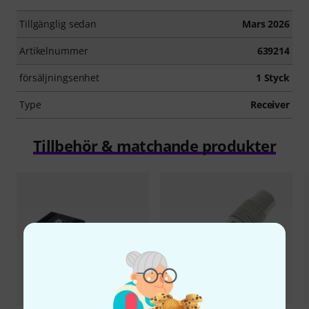
Tillgänglig sedan
Mars 2026
Artikelnummer
639214
försäljningsenhet
1 Styck
Type
Receiver
Tillbehör & matchande produkter