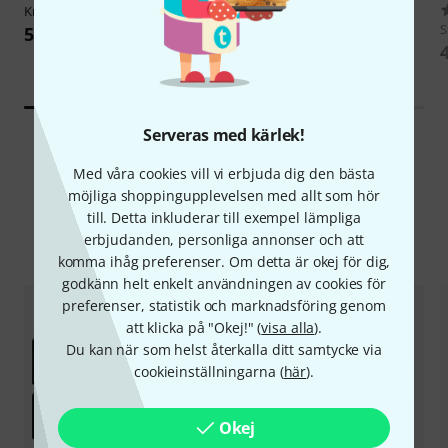
Kramer
PT-871/2XR-KIT
4856
the sssnake
1820 Adapter
S
5 099 kr
8,80 kr
Serveras med kärlek!
Med våra cookies vill vi erbjuda dig den bästa
möjliga shoppingupplevelsen med allt som hör
till. Detta inkluderar till exempel lämpliga
erbjudanden, personliga annonser och att
Jämför alternativ
komma ihåg preferenser. Om detta är okej för dig,
godkänn helt enkelt användningen av cookies för
preferenser, statistik och marknadsföring genom
att klicka på "Okej!" (
visa alla
).
Du kan när som helst återkalla ditt samtycke via
cookieinställningarna (
här
).
Okej