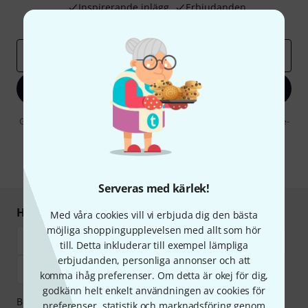
Inspirerande inlägg
Erbjudanden
Thomann Insikter
E-postadress
*
Registrera dig nu
Genom att klicka på "Registrera dig nu" samtycker jag till att ta emot e-
postreklam. Avregistrering är möjlig när som helst. Du finner mer
information om nyhetsbrevet i vår
sekretesspolicy
.
* Nödvändig
Serveras med kärlek!
Handla och betala säkert
Med våra cookies vill vi erbjuda dig den bästa
möjliga shoppingupplevelsen med allt som hör
till. Detta inkluderar till exempel lämpliga
erbjudanden, personliga annonser och att
komma ihåg preferenser. Om detta är okej för dig,
godkänn helt enkelt användningen av cookies för
Betalningen kan göras tryggt och säkert med
preferenser, statistik och marknadsföring genom