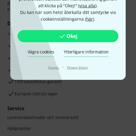
Banköverföring, PayPal,
Klarna Direktbetalning
eller
att klicka på "Okej!" (
visa alla
).
Kreditkort.
Du kan när som helst återkalla ditt samtycke via
cookieinställningarna (
här
).
Dina fördelar
3-år Thomann-garanti
Okej
30 dagars öppet köp
Vägra cookies
Ytterligare information
Reparationsservice
·
Finstilt
Privacy Policy
Råd från våra sak-experter
Tillfredställelse-garanti
Europas största lager
Service
Leveranskostnader och leveranstid
Hjälpcenter