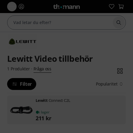
Börja 
Lewitt Video tillbehör
Fråga oss
1
Produkter
·
Filter
Popularitet
Lewitt
Connect C2L
i lager
211
kr