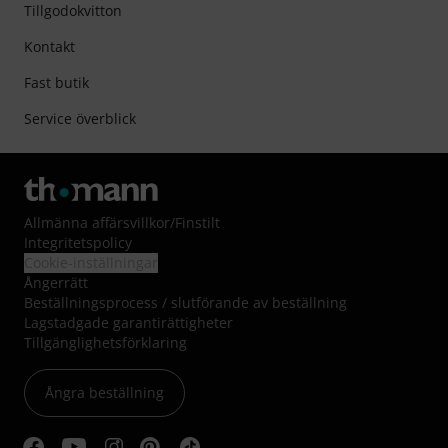
Tillgodokvitton
Kontakt
Fast butik
Service överblick
Allmänna affärsvillkor
/
Finstilt
Integritetspolicy
Cookie-inställningar
Ångerrätt
Beställningsprocess / slutförande av beställning
Lagstadgade garantirättigheter
Tillgänglighetsförklaring
Ångra beställning