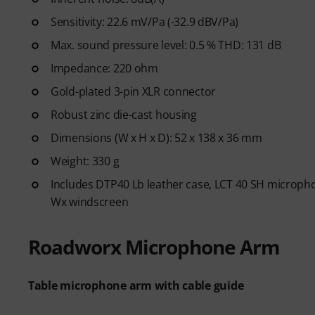
Sensitivity: 22.6 mV/Pa (-32.9 dBV/Pa)
Max. sound pressure level: 0.5 % THD: 131 dB
Impedance: 220 ohm
Gold-plated 3-pin XLR connector
Robust zinc die-cast housing
Dimensions (W x H x D): 52 x 138 x 36 mm
Weight: 330 g
Includes DTP40 Lb leather case, LCT 40 SH micropho
Wx windscreen
Roadworx Microphone Arm
Table microphone arm with cable guide