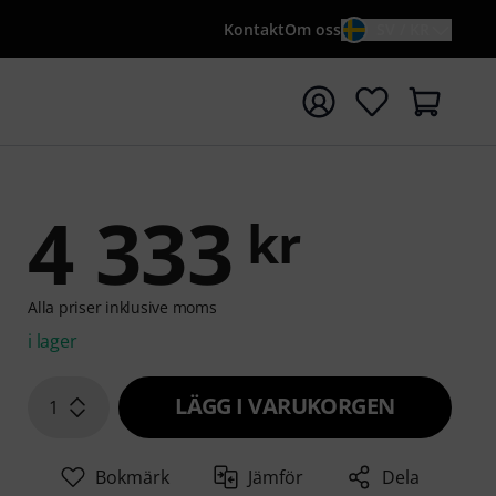
Kontakt
Om oss
SV / KR
a sökningen med söktermen {searchTerm}
4 333
kr
Alla priser inklusive moms
i lager
LÄGG I VARUKORGEN
1
Bokmärk
Jämför
Dela