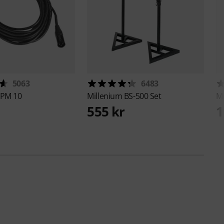
5063
6483
PM 10
Millenium
BS-500 Set
M
555 kr
1