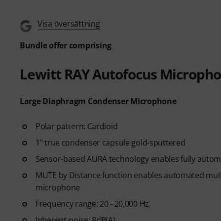
Visa översättning
Bundle offer comprising
Lewitt RAY Autofocus Microph
Large Diaphragm Condenser Microphone
Polar pattern: Cardioid
1" true condenser capsule gold-sputtered
Sensor-based AURA technology enables fully automa
MUTE by Distance function enables automated muting
microphone
Frequency range: 20 - 20,000 Hz
Inherent-noise: 8dB(A)