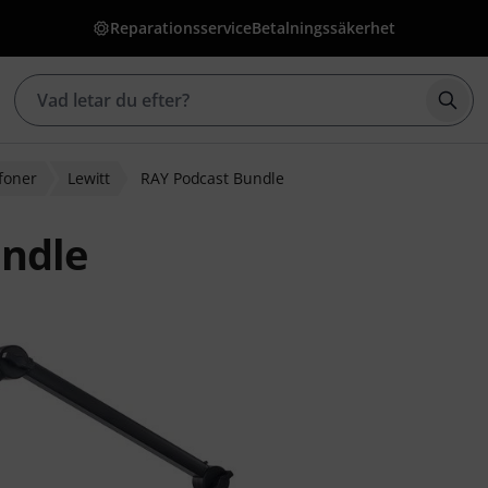
Reparationsservice
Betalningssäkerhet
Börj
foner
Lewitt
RAY Podcast Bundle
undle