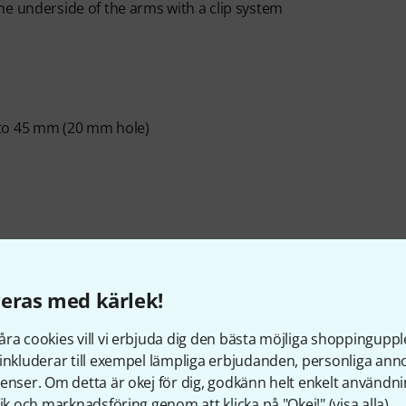
he underside of the arms with a clip system
 to 45 mm (20 mm hole)
eras med kärlek!
ra cookies vill vi erbjuda dig den bästa möjliga shoppingupple
inkluderar till exempel lämpliga erbjudanden, personliga an
Artikelnummer
615877
enser. Om detta är okej för dig, godkänn helt enkelt användni
tik och marknadsföring genom att klicka på "Okej!" (
visa alla
).