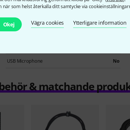
Tube
No
 när som helst återkalla ditt samtycke via cookieinställningar
Omnidirectional
No
Vägra cookies
Ytterligare information
Okej
Figure-8
No
Pad
No
USB Microphone
No
llbehör & matchande produk