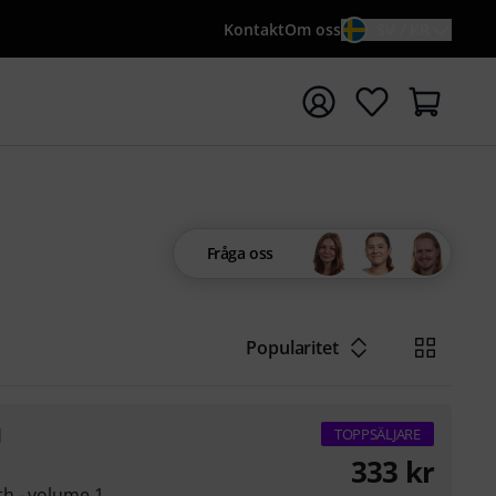
Kontakt
Om oss
SV / KR
a sökningen med söktermen {searchTerm}
Fråga oss
Popularitet
1
TOPPSÄLJARE
333
kr
h - volume 1