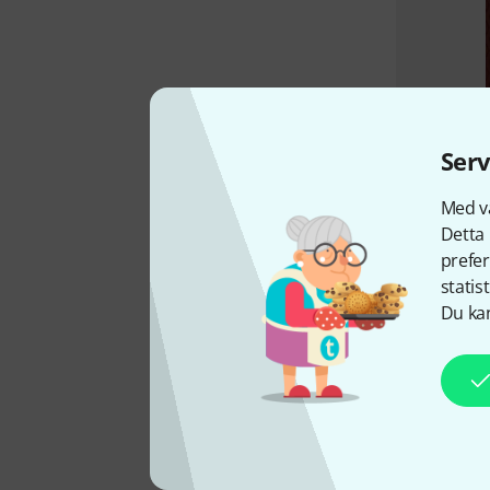
Serv
Med vå
Detta 
prefer
statis
Du kan