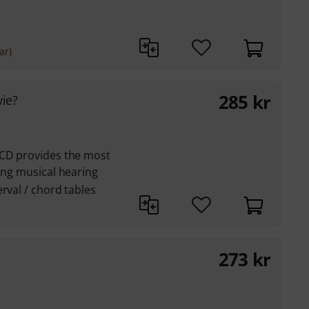
ar)
285
kr
ie?
 CD provides the most
ning musical hearing
rval / chord tables
273
kr