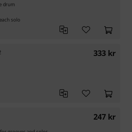
re drum
 each solo
333
kr
2
247
kr
 for grooves and solos