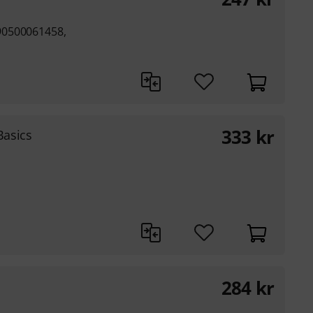
90500061458,
333
kr
asics
284
kr