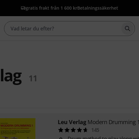
gratis frakt från 1 600 kr
Betalningssäkerhet
Börj
lag
11
Leu Verlag
Modern Drumming 
145
Drum method to play along wit