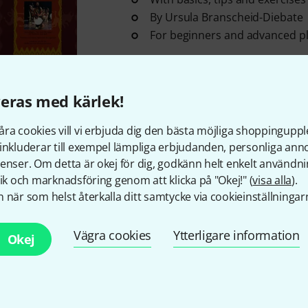
By Ursula Branscheid-Diebate
For beginners and advanced p
i lager
eras med kärlek!
Leu Verlag
41 Drum Duets
1
ra cookies vill vi erbjuda dig den bästa möjliga shoppingupple
inkluderar till exempel lämpliga erbjudanden, personliga an
41 Duets for drums and snare
enser. Om detta är okej för dig, godkänn helt enkelt användni
Edited by Frank Bruns
tik och marknadsföring genom att klicka på "Okej!" (
visa alla
).
Increasing level of difficulty
 när som helst återkalla ditt samtycke via cookieinställningar
i lager
Vägra cookies
Ytterligare information
Okej
Leu Verlag
Der Keyboard Profi
4
By Immanuel Brockhaus