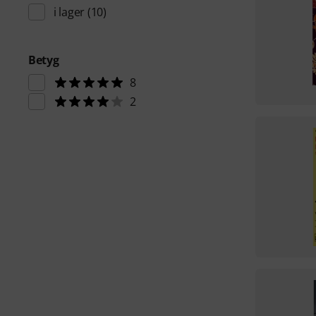
i lager
(10)
Betyg
8
2