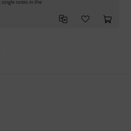
g single notes in the
r
s