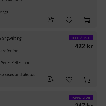
songs
Songwriting
TOPPSÄLJARE
422
kr
ansfer for
 Peter Kellert and
exercises and photos
TOPPSÄLJARE
247
kr