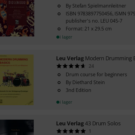
By Stefan Spielmannleitner
ISBN 9783897750456, ISMN 97
publisher's no. LEU 045-7
Format: 21 x 29.5 cm
i lager
Leu Verlag
Modern Drumming B
24
Drum course for beginners
By Diethard Stein
3nd Edition
i lager
Leu Verlag
43 Drum Solos
1