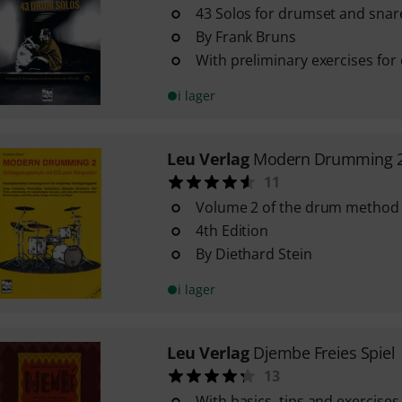
43 Solos for drumset and sna
By Frank Bruns
With preliminary exercises for
i lager
Leu Verlag
Modern Drumming 
11
Volume 2 of the drum method
4th Edition
By Diethard Stein
i lager
Leu Verlag
Djembe Freies Spiel
13
With basics, tips and exercises