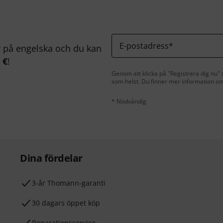
E-postadress
*
på engelska och du kan
 €
!
Genom att klicka på "Registrera dig nu" s
som helst. Du finner mer information om
* Nödvändig
Dina fördelar
3-år Thomann-garanti
30 dagars öppet köp
Reparationsservice