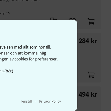
layers
284
kr
velsen med allt som hör till.
nonser och att komma ihåg
 drum
ngen av cookies för preferenser,
na (
här
).
494
kr
·
Finstilt
Privacy Policy