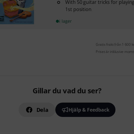
With 50 guitar tricks for playin
1st position
i lager
Gratis frakt från 1 600 k
Priset är inklusive mom
Gillar du vad du ser?
Dela
Hjälp & Feedback