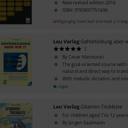
New revised edition 2016
ISBN: 9783897751606
tillgänglig inom kort (normalt 2-5 dag
Leu Verlag
Gehörbildung aber w
2
By Cesar Marinovici
The goal-oriented course with
natural and direct way to trai
With melodic dictation and inte
i lager
Leu Verlag
Gitarren-Trickkiste
For children aged 7 to 12 years
By Jürgen Saalmann