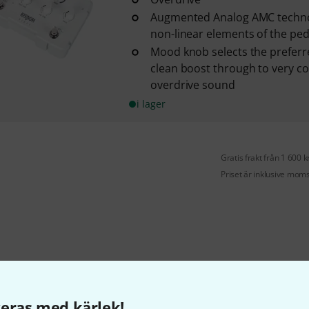
Augmented Analog AMC techno
non-linear elements of the peda
Mood knob selects the preferr
clean boost through to very c
overdrive sound
i lager
Gratis frakt från 1 600 k
Priset är inklusive mom
eras med kärlek!