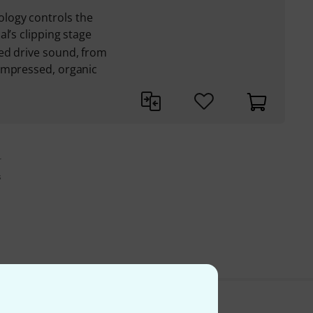
logy controls the
l’s clipping stage
ed drive sound, from
ompressed, organic
r
s