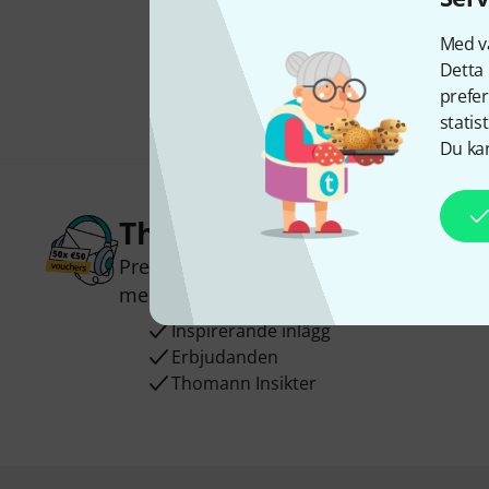
Med vå
Detta 
prefer
statis
Du kan
Thomann nyhetsbrev
Prenumererar på Thomanns Nyhetsbrev 
med lite tur vinna en
50 kupong
värd
50
Inspirerande inlägg
Erbjudanden
Thomann Insikter