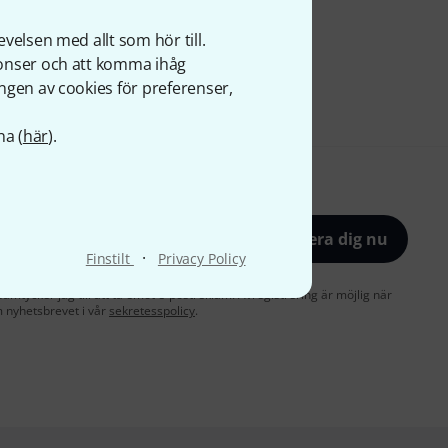
velsen med allt som hör till.
nonser och att komma ihåg
ngen av cookies för preferenser,
na (
här
).
Registrera dig nu
·
Finstilt
Privacy Policy
amtycker jag till att ta emot e-postreklam. Avregistrering är möjlig när
 nyhetsbrevet i vår
sekretesspolicy
.