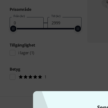
Prisområde
Från (kr)
Till (kr)
Tillgänglighet
i lager
(1)
Betyg
1
Serv