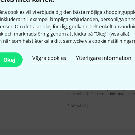
Gillar du vad du ser?
ra cookies vill vi erbjuda dig den bästa möjliga shoppingupple
inkluderar till exempel lämpliga erbjudanden, personliga an
Dela
Hjälp & Feedback
enser. Om detta är okej för dig, godkänn helt enkelt användni
tik och marknadsföring genom att klicka på "Okej!" (
visa alla
).
 när som helst återkalla ditt samtycke via cookieinställningar
Vägra cookies
Ytterligare information
Okej
E-postadress
*
på engelska och du kan
 €
!
Genom att klicka på "Registrera dig nu" s
som helst. Du finner mer information om
* Nödvändig