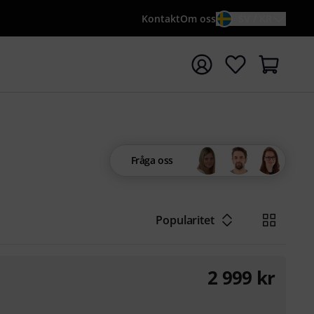
Kontakt
Om oss
SV / KR
a sökningen med söktermen {searchTerm}
Fråga oss
Popularitet
2 999
kr