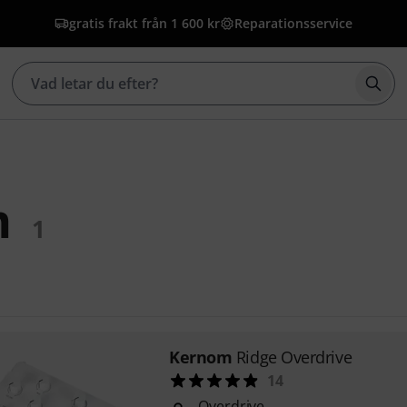
gratis frakt från 1 600 kr
Reparationsservice
Börj
m
1
Kernom
Ridge Overdrive
14
Overdrive