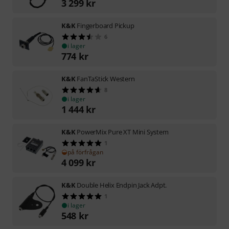
3 299
kr
K&K
Fingerboard Pickup
6
i lager
774
kr
K&K
FanTaStick Western
8
i lager
1 444
kr
K&K
PowerMix Pure XT Mini System
1
på förfrågan
4 099
kr
K&K
Double Helix Endpin Jack Adpt.
1
i lager
548
kr