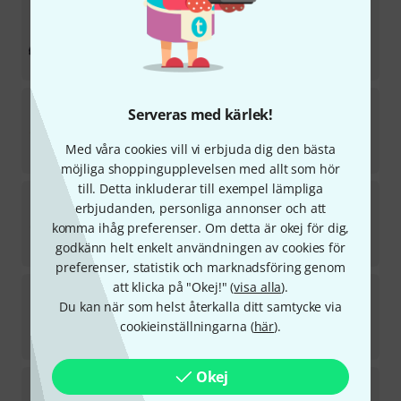
K&K
Pure Resonator SB
21
i lager
1 090
kr
K&K
Pure Piano
Serveras med kärlek!
4
i lager
Med våra cookies vill vi erbjuda dig den bästa
1 555
kr
möjliga shoppingupplevelsen med allt som hör
till. Detta inkluderar till exempel lämpliga
K&K
Trinity Solo Classic
erbjudanden, personliga annonser och att
5
komma ihåg preferenser. Om detta är okej för dig,
i lager
2 666
kr
godkänn helt enkelt användningen av cookies för
preferenser, statistik och marknadsföring genom
att klicka på "Okej!" (
visa alla
).
K&K
Double Big Twin
Du kan när som helst återkalla ditt samtycke via
41
i lager
cookieinställningarna (
här
).
1 550
kr
Okej
K&K
Dual Channel Pro Preamp ST
9