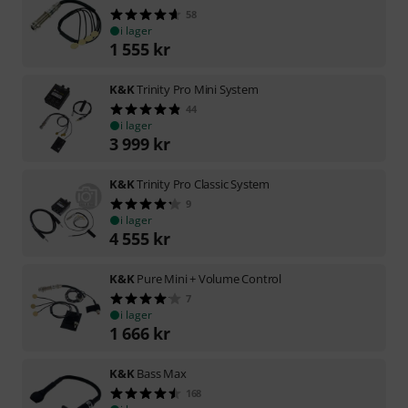
58
i lager
1 555
kr
K&K
Trinity Pro Mini System
44
i lager
3 999
kr
K&K
Trinity Pro Classic System
9
i lager
4 555
kr
K&K
Pure Mini + Volume Control
7
i lager
1 666
kr
K&K
Bass Max
168