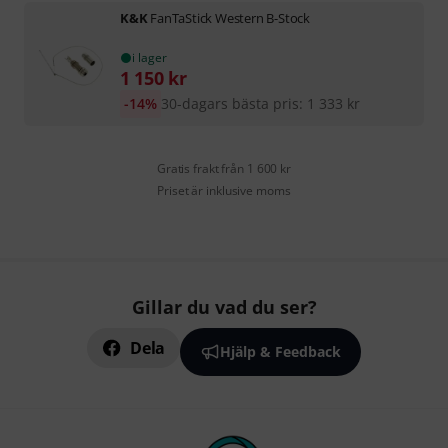
K&K
FanTaStick Western B-Stock
i lager
1 150
kr
-14%
30-dagars bästa pris
:
1 333
kr
Gratis frakt från 1 600 kr
Priset är inklusive moms
Gillar du vad du ser?
Dela
Hjälp & Feedback