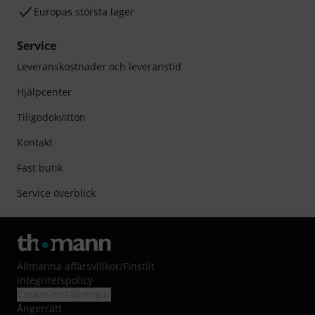
Europas största lager
Service
Leveranskostnader och leveranstid
Hjälpcenter
Tillgodokvitton
Kontakt
Fast butik
Service överblick
Allmänna affärsvillkor
/
Finstilt
Integritetspolicy
Cookie-inställningar
Ångerrätt