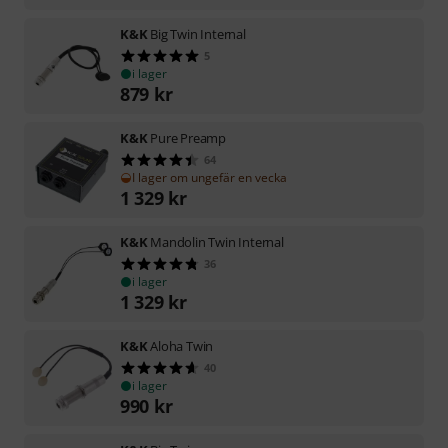
K&K
Big Twin Internal
5
i lager
879
kr
K&K
Pure Preamp
64
I lager om ungefär en vecka
1 329
kr
K&K
Mandolin Twin Internal
36
i lager
1 329
kr
K&K
Aloha Twin
40
i lager
990
kr