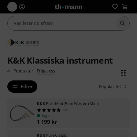
Börja 
K&K Klassiska instrument
Fråga oss
41
Produkter
·
Filter
Popularitet
K&K
Pure Mini (Pure Western Mini)
319
i lager
1 199
kr
K&K
Pure Classic