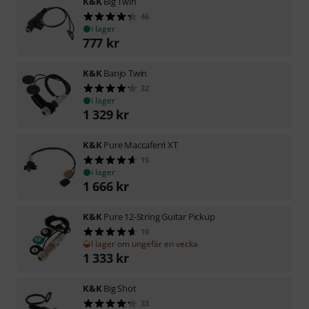
K&K
Big Twin
46
i lager
777
kr
K&K
Banjo Twin
32
i lager
1 329
kr
K&K
Pure Maccaferri XT
15
i lager
1 666
kr
K&K
Pure 12-String Guitar Pickup
10
I lager om ungefär en vecka
1 333
kr
K&K
Big Shot
33