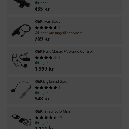
i lager
435
kr
K&K
Twin Spot
9
I lager om ungefär en vecka
769
kr
K&K
Pure Classic + Volume Control
6
i lager
1 999
kr
K&K
Big Island Spot
5
i lager
548
kr
K&K
Trinity Solo Mini
17
i lager
2 111
kr