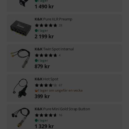
i lager
1 490
kr
K&K
Pure XLR Preamp
28
i lager
2 199
kr
K&K
Twin Spot Internal
4
i lager
879
kr
K&K
Hot Spot
67
I lager om ungefär en vecka
399
kr
K&K
Pure Mini Gold Strap Button
16
i lager
1 329
kr