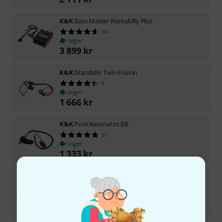
K&K
Bass Master Rockabilly Plus
74
i lager
3 899
kr
K&K
Mandolin Twin Fusion
9
i lager
1 666
kr
K&K
Pure Resonator BB
11
i lager
1 333
kr
K&K
Dual Channel Pro Preamp
50
i lager
1 999
kr