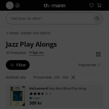
Börja 
Noter, böcker och DVD:Er
Jazz Play Alongs
Fråga oss
33
Produkter
·
Filter
Popularitet
Nollställ alla
Prisområde: 250 - 350
Hal Leonard
Easy Basic Blues Play Along
6
i lager
309
kr