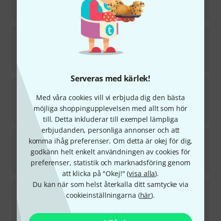
i lager
261
kr
Hal Leonard
Jazz Play-Along Dave Brubeck
i lager
259
kr
Serveras med kärlek!
Hal Leonard
Jazz Play-Along Modal Jazz
3
Med våra cookies vill vi erbjuda dig den bästa
i lager
möjliga shoppingupplevelsen med allt som hör
261
kr
till. Detta inkluderar till exempel lämpliga
erbjudanden, personliga annonser och att
Jamey Aebersold
Miles Of Modes
komma ihåg preferenser. Om detta är okej för dig,
1
godkänn helt enkelt användningen av cookies för
i lager
preferenser, statistik och marknadsföring genom
279
kr
att klicka på "Okej!" (
visa alla
).
Du kan när som helst återkalla ditt samtycke via
Hal Leonard
Jazz-Play-Along Oscar Peterson
cookieinställningarna (
här
).
I lager om ungefär en vecka
261
kr