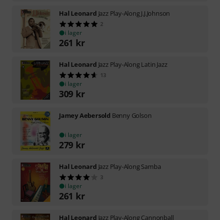
Hal Leonard
Jazz Play-Along J.J.Johnson
2
i lager
261
kr
Hal Leonard
Jazz Play-Along Latin Jazz
13
i lager
309
kr
Jamey Aebersold
Benny Golson
i lager
279
kr
Hal Leonard
Jazz Play-Along Samba
3
i lager
261
kr
Hal Leonard
Jazz Play-Along Cannonball