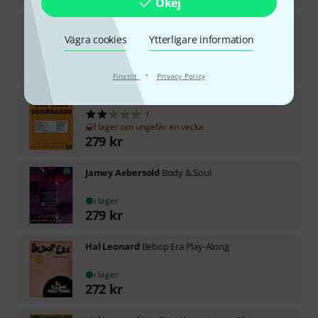
Okej
Hal Leonard
Jazz Play-Along Best Jazz
Vägra cookies
Ytterligare information
3
i lager
284
kr
·
Finstilt
Privacy Policy
Jamey Aebersold
All-Time Standards
1
I lager om ungefär en vecka
279
kr
Jamey Aebersold
Body & Soul
i lager
279
kr
Hal Leonard
Bebop Era Play-Along
i lager
272
kr