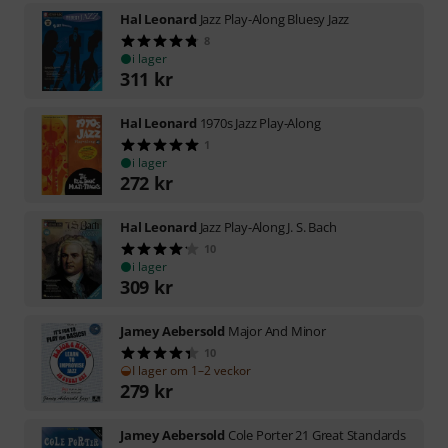
Hal Leonard
Jazz Play-Along Bluesy Jazz
8
i lager
311
kr
Hal Leonard
1970s Jazz Play-Along
1
i lager
272
kr
Hal Leonard
Jazz Play-Along J. S. Bach
10
i lager
309
kr
Jamey Aebersold
Major And Minor
10
I lager om 1–2 veckor
279
kr
Jamey Aebersold
Cole Porter 21 Great Standards