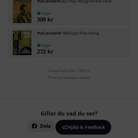
Hal Leonard
Jazz Play-Along Horace Silver
i lager
309
kr
Hal Leonard
1960s Jazz Play-Along
i lager
272
kr
Gratis frakt från 1 600 kr
Priset är inklusive moms
Gillar du vad du ser?
Dela
Hjälp & Feedback