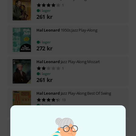
1
i lager
261
kr
Hal Leonard
1950s Jazz Play-Along
i lager
272
kr
Hal Leonard
Jazz Play-Along Mozart
1
i lager
261
kr
Hal Leonard
Jazz Play-Along Best Of Swing
13
i lager
272
kr
Hal Leonard
Jazz Play-Along John Lennon
1