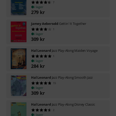
7
i lager
279
kr
Jamey Aebersold
Gettin' It Together
1
i lager
309
kr
Hal Leonard
Jazz Play-Along Maiden Voyage
1
i lager
284
kr
Hal Leonard
Jazz Play-Along Smooth Jazz
15
i lager
309
kr
Hal Leonard
Jazz Play-Along Disney Classic
2
i lager