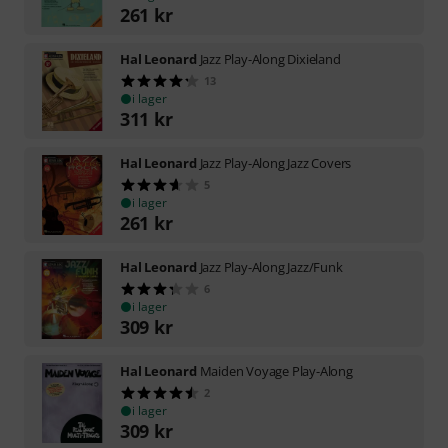
261
kr
Hal Leonard
Jazz Play-Along Dixieland
13
i lager
311
kr
Hal Leonard
Jazz Play-Along Jazz Covers
5
i lager
261
kr
Hal Leonard
Jazz Play-Along Jazz/Funk
6
i lager
309
kr
Hal Leonard
Maiden Voyage Play-Along
2
i lager
309
kr