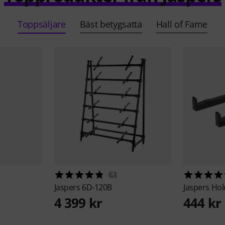
Toppsäljare
Bäst betygsatta
Hall of Fame
63
Jaspers
6D-120B
Jaspers
Hol
4 399 kr
444 kr