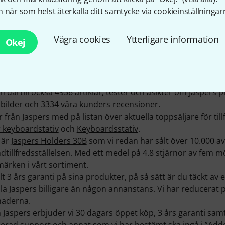
 när som helst återkalla ditt samtycke via cookieinställningar
Vägra cookies
Ytterligare information
Okej
S Alu-Systeme finner man i Springe (D).
ukter 158 är omedelbart tillgängliga . Vi har sålt Jaspers se
 med information om produkterna som Jaspers erbjuder, hitt
 därtill också 4956 artiklar, tester och åsikter om Jaspers 
 bilder och 3334 våra kunders recensioner.
er från Jaspers med på listan över aktuella toppsäljare för till
r keyboardstativ
och
Keyboardsstativ
.
 är
Jaspers Holders 30B
som vi redan har sålt över 10.000 av
tillfredsställelsen. Med ett medel på 4.8 stjärnor av fem mö
märken i vårt sortiment.
lt 3 års garanti på sina produkter, på så sätt är du täckt av 
 Jaspers billigare än någon annanstans. Vi har reducerat p
naderna.
Jaspers erbjuder vi 30 dagars öppet köp, 3 års garanti sam
ficerad support och annat som vi har bestämt ska ingå i ”Add