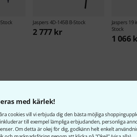
-Stock
Jaspers
4D-145B B-Stock
Jaspers
19 i
Stock
2 777 kr
1 066 
Värt att veta Jaspers
eras med kärlek!
ra cookies vill vi erbjuda dig den bästa möjliga shoppingupple
inkluderar till exempel lämpliga erbjudanden, personliga an
HOS OSS SEDAN
PRODUKTER I LAGER
enser. Om detta är okej för dig, godkänn helt enkelt användni
1995
150+
tik och marknadsföring genom att klicka på "Okej!" (
visa alla
).