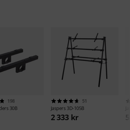
198
51
ders 30B
Jaspers
3D-105B
Ja
2 333 kr
5