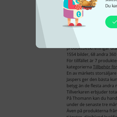
Du kan
Huvudkontoret för JASPER
Av totalt 192 Jaspers prod
år.
För att hjälpa dig vidare
produktbeskrivningar utan
1554 bilder, 68 andra 360
För tillfället är 7 produkt
kategorierna
Tillbehör fö
En av märkets storsäljare
Jaspers ger den bästa kund
betyg än de flesta andra 
Tillverkaren erbjuder tota
På Thomann kan du handla
under de senaste tre må
Även på produkterna från 
tjänster, däribland kvali