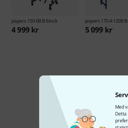
Jaspers
150-6B B-Stock
Jaspers
170-4-120B B
4 999 kr
5 099 kr
Serv
Med vå
Detta 
HUVUDKONTOR
prefer
Germany
statis