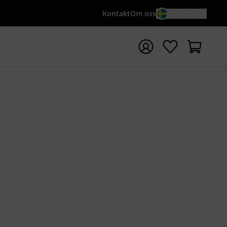
Kontakt
Om oss
SV / KR
a sökningen med söktermen {searchTerm}