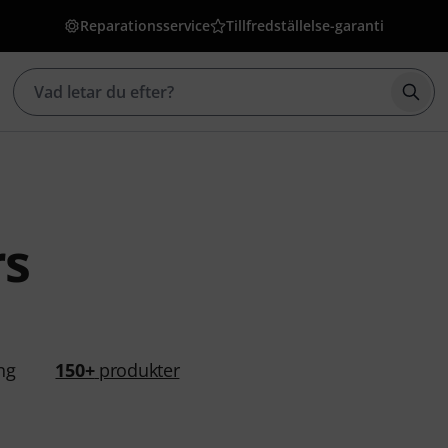
Reparationsservice
Tillfredställelse-garanti
Börj
rs
ng
150+
produkter