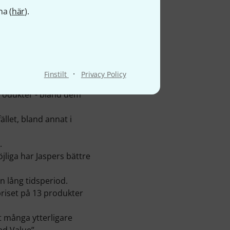
na (
här
).
dan 1995, alltså mer än 31
·
Finstilt
Privacy Policy
ar du inte bara
produkter - bland dem
fället, bland annat i
.
jliga har Jaspers bättre
en lång tidsperiod.
riset på 13 produkter
t många ytterligare
ed Value”.