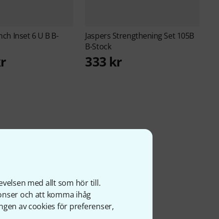
nch Inset 6 U B B-
Jaspers
Strengthening Set 105B
B-Stock
kr
333 kr
velsen med allt som hör till.
nonser och att komma ihåg
MEDELTILLGÄNGLIGHET
ngen av cookies för preferenser,
90.67% (1 år)