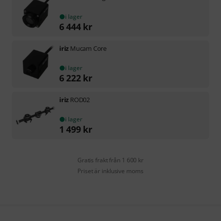
i lager
6 444
kr
iriz
Mucam Core
i lager
6 222
kr
iriz
ROD02
i lager
1 499
kr
Gratis frakt från 1 600 kr
Priset är inklusive moms