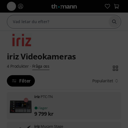
Börja 
iriz Videokameras
Fråga oss
4
Produkter
·
Filter
Popularitet
iriz
PTC-TN
i lager
9 799
kr
iriz
Mucam Stage