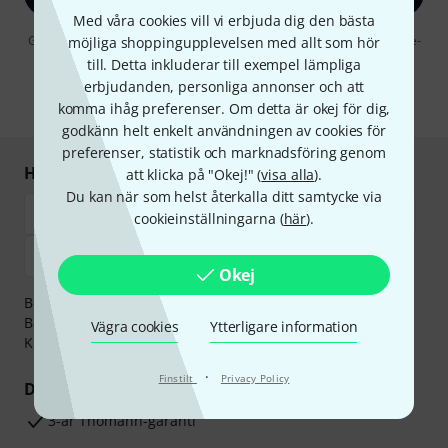
Med våra cookies vill vi erbjuda dig den bästa
Genom att klicka på "Registrera dig nu" samtycker jag till att ta emot e-
möjliga shoppingupplevelsen med allt som hör
postreklam. Avregistrering är möjlig när som helst. Du finner mer
till. Detta inkluderar till exempel lämpliga
information om nyhetsbrevet i vår
sekretesspolicy
.
erbjudanden, personliga annonser och att
* Nödvändig
komma ihåg preferenser. Om detta är okej för dig,
godkänn helt enkelt användningen av cookies för
preferenser, statistik och marknadsföring genom
Handla och betala säkert
att klicka på "Okej!" (
visa alla
).
Du kan när som helst återkalla ditt samtycke via
cookieinställningarna (
här
).
Okej
Betalningen kan göras tryggt och säkert med
Banköverföring, PayPal,
Klarna Direktbetalning
eller
Vägra cookies
Ytterligare information
Kreditkort.
·
Finstilt
Privacy Policy
Dina fördelar
3-år Thomann-garanti