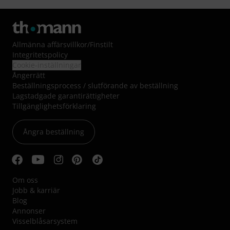
Allmänna affärsvillkor
/
Finstilt
Integritetspolicy
Cookie-inställningar
Ångerrätt
Beställningsprocess / slutförande av beställning
Lagstadgade garantirättigheter
Tillgänglighetsförklaring
Ångra beställning
Om oss
Jobb & karriär
Blog
Annonser
Visselblåsarsystem