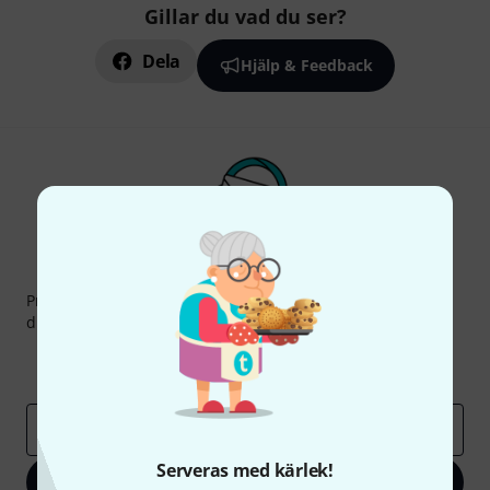
Gillar du vad du ser?
Dela
Hjälp & Feedback
Thomann nyhetsbrev
Prenumererar på Thomanns Nyhetsbrev på engelska och
du kan med lite tur vinna en
50 kupong
värd
50 €
!
Inspirerande inlägg
Erbjudanden
Thomann Insikter
E-postadress
*
Serveras med kärlek!
Registrera dig nu