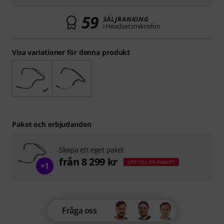
59
SÄLJRANKING
i Headsetsmikrofon
Visa variationer för denna produkt
Paket och erbjudanden
Skapa ett eget paket
från 8 299 kr
UPP TILL 8% RABATT
+1
Fråga oss