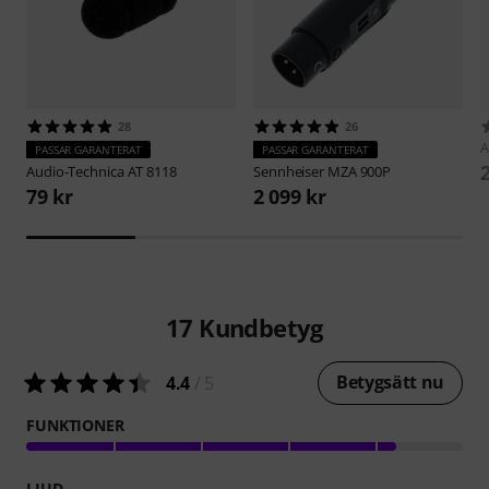
28
26
PASSAR GARANTERAT
PASSAR GARANTERAT
Audio-Technica
AT 8118
Sennheiser
MZA 900P
79 kr
2 099 kr
17
Kundbetyg
Betygsätt nu
4.4
/ 5
FUNKTIONER
LJUD