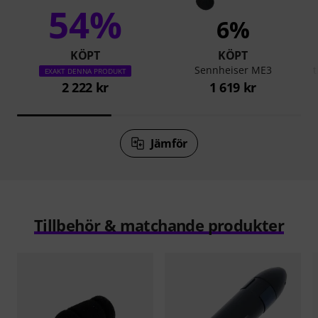
54%
6%
KÖPT
KÖPT
Sennheiser ME3
EXAKT DENNA PRODUKT
2 222 kr
1 619 kr
Jämför
Tillbehör & matchande produkter