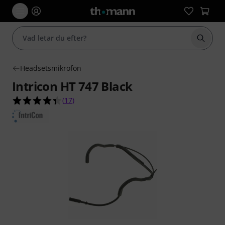
Börja 
Headsetsmikrofon
Intricon HT 747 Black
4.4 av 5 stjärnor från 17 kundbetyg
(
17
)