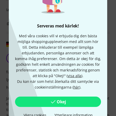
Iam very satisfied. Very easy to use and suits with head.
0
0
ANMÄL RECENSION
Serveras med kärlek!
Med våra cookies vill vi erbjuda dig den bästa
möjliga shoppingupplevelsen med allt som hör
Visa original
till. Detta inkluderar till exempel lämpliga
erbjudanden, personliga annonser och att
Fitnessmikrofon!
JB
komma ihåg preferenser. Om detta är okej för dig,
Jorrit B. 16.10.2009
godkänn helt enkelt användningen av cookies för
preferenser, statistik och marknadsföring genom
funktioner
att klicka på "Okej!" (
visa alla
).
ljud
Du kan när som helst återkalla ditt samtycke via
cookieinställningarna (
här
).
hantverkskvalitet
Jag har för närvarande levererat tre Intricon HT 747-headset
Okej
till en idrottsskola. De använder dem varje dag, i flera
timmar åt gången. Tack vare det vattentäta mikrofonhöljet
Vägra cookies
Ytterligare information
är svettning inget problem. Headsetet är lätt att rengöra och