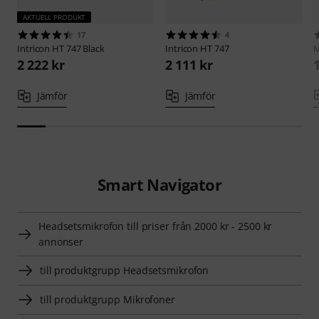
AKTUELL PRODUKT
17
4
Intricon
HT 747 Black
Intricon
HT 747
M
2 222 kr
2 111 kr
Jämför
Jämför
Smart Navigator
Headsetsmikrofon till priser från 2000 kr - 2500 kr
annonser
till produktgrupp Headsetsmikrofon
till produktgrupp Mikrofoner