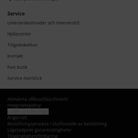
Service
Leveranskostnader och leveranstid
Hjälpcenter
Tillgodokvitton
Kontakt
Fast butik
Service överblick
Allmänna affärsvillkor
/
Finstilt
Integritetspolicy
Cookie-inställningar
Ångerrätt
Beställningsprocess / slutförande av beställning
Lagstadgade garantirättigheter
Tillgänglighetsförklaring