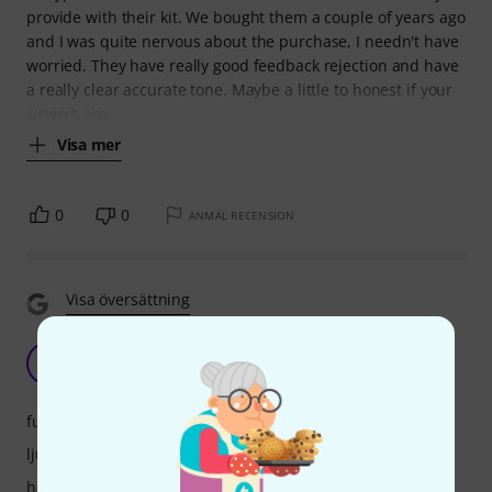
provide with their kit. We bought them a couple of years ago
and I was quite nervous about the purchase, I needn't have
worried. They have really good feedback rejection and have
a really clear accurate tone. Maybe a little to honest if your
singers are
Visa mer
0
0
ANMÄL RECENSION
Visa översättning
Great!
V
Vanakoll 03.12.2023
funktioner
ljud
hantverkskvalitet