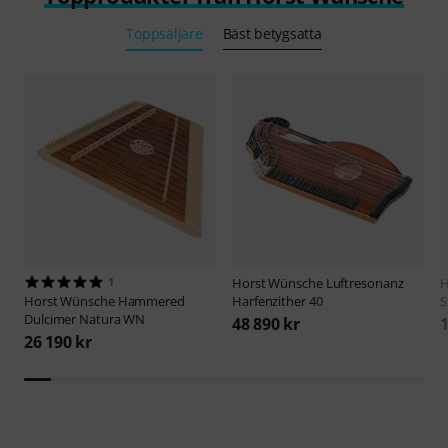
Toppsäljare
Bäst betygsatta
1
Horst Wünsche
Luftresonanz
H
Horst Wünsche
Hammered
Harfenzither 40
S
Dulcimer Natura WN
48 890 kr
1
26 190 kr