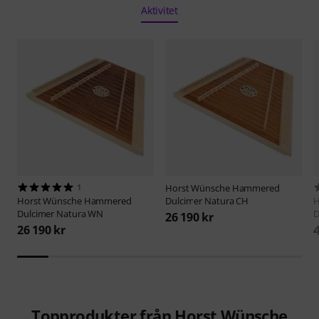
Aktivitet
1
Horst Wünsche
Hammered
Horst Wünsche
Hammered
Dulcimer Natura CH
H
Dulcimer Natura WN
D
26 190 kr
26 190 kr
Topprodukter från Horst Wünsche