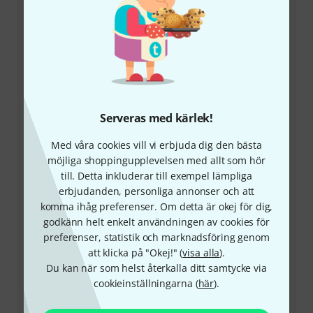
+46-858097801
Vår kundtjänst är här för att hjälpa till med eventuella
frågor eller problem
Serveras med kärlek!
Ha kundnumret i beredskap
Med våra cookies vill vi erbjuda dig den bästa
Öppettider (CEST - Centraleuropeisk
möjliga shoppingupplevelsen med allt som hör
sommartid)
till. Detta inkluderar till exempel lämpliga
erbjudanden, personliga annonser och att
Ordna återuppringning
komma ihåg preferenser. Om detta är okej för dig,
godkänn helt enkelt användningen av cookies för
preferenser, statistik och marknadsföring genom
Fler kontaktalternativ
att klicka på "Okej!" (
visa alla
).
Du kan när som helst återkalla ditt samtycke via
Skicka tillbaka produkt
cookieinställningarna (
här
).
Alla kontakter