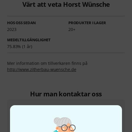
Värt att veta Horst Wünsche
HOS OSS SEDAN
PRODUKTER I LAGER
2023
20+
MEDELTILLGÄNGLIGHET
75.83% (1 år)
Mer information om tillverkaren finns på
http://www.zitherbau-wuensche.de
Hur man kontaktar oss
Kundtjänst Sverige