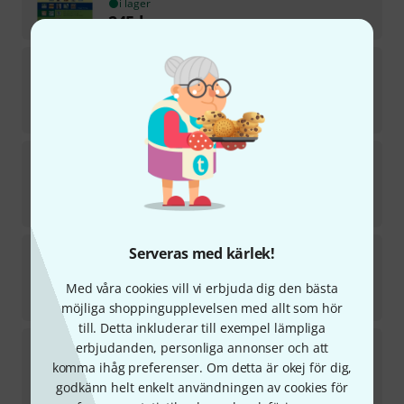
i lager
245
kr
Horst Rapp Verlag
Bläser-Team 2 Percussion
i lager
247
kr
Horst Rapp Verlag
Horn Lernen mit Spaß 2
2
i lager
289
kr
Horst Rapp Verlag
Klarinette lernen mit Spaß 2
Serveras med kärlek!
5
i lager
Med våra cookies vill vi erbjuda dig den bästa
291
kr
möjliga shoppingupplevelsen med allt som hör
till. Detta inkluderar till exempel lämpliga
Horst Rapp Verlag
Horn Lernen mit Spaß 3
erbjudanden, personliga annonser och att
2
komma ihåg preferenser. Om detta är okej för dig,
i lager
godkänn helt enkelt användningen av cookies för
291
kr