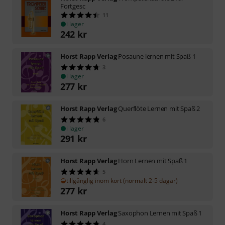
Fortgesc
11
i lager
242
kr
Horst Rapp Verlag
Posaune lernen mit Spaß 1
3
i lager
277
kr
Horst Rapp Verlag
Querflöte Lernen mit Spaß 2
6
i lager
291
kr
Horst Rapp Verlag
Horn Lernen mit Spaß 1
5
tillgänglig inom kort (normalt 2-5 dagar)
277
kr
Horst Rapp Verlag
Saxophon Lernen mit Spaß 1
4