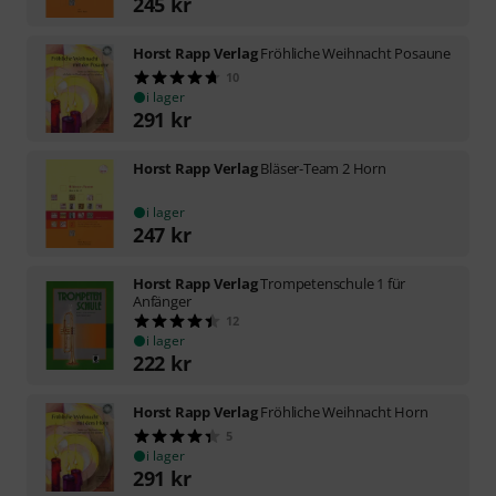
245
kr
Horst Rapp Verlag
Fröhliche Weihnacht Posaune
10
i lager
291
kr
Horst Rapp Verlag
Bläser-Team 2 Horn
i lager
247
kr
Horst Rapp Verlag
Trompetenschule 1 für
Anfänger
12
i lager
222
kr
Horst Rapp Verlag
Fröhliche Weihnacht Horn
5
i lager
291
kr