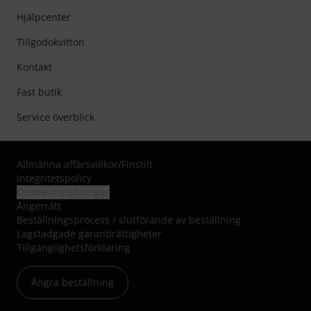
Hjälpcenter
Tillgodokvitton
Kontakt
Fast butik
Service överblick
Allmänna affärsvillkor
/
Finstilt
Integritetspolicy
Cookie-inställningar
Ångerrätt
Beställningsprocess / slutförande av beställning
Lagstadgade garantirättigheter
Tillgänglighetsförklaring
Ångra beställning