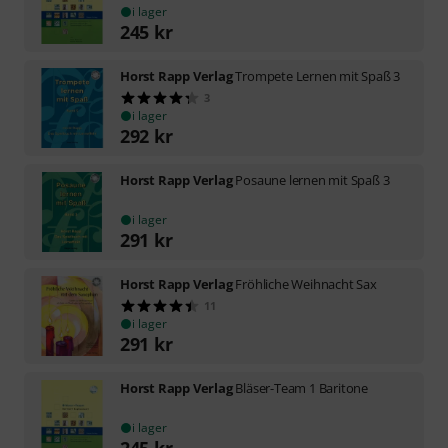
i lager
245
kr
Horst Rapp Verlag
Trompete Lernen mit Spaß 3
3
i lager
292
kr
Horst Rapp Verlag
Posaune lernen mit Spaß 3
i lager
291
kr
Horst Rapp Verlag
Fröhliche Weihnacht Sax
11
i lager
291
kr
Horst Rapp Verlag
Bläser-Team 1 Baritone
i lager
245
kr